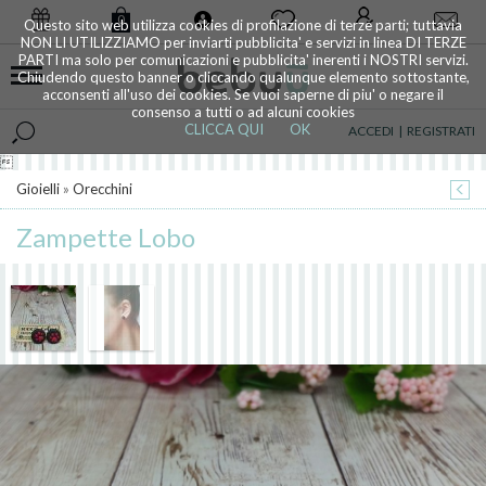
0
Questo sito web utilizza cookies di profilazione di terze parti; tuttavia
NON LI UTILIZZIAMO per inviarti pubblicita' e servizi in linea DI TERZE
PARTI ma solo per comunicazioni e pubblicita' inerenti i NOSTRI servizi.
Chiudendo questo banner o cliccando qualunque elemento sottostante,
acconsenti all'uso dei cookies. Se vuoi saperne di piu' o negare il
consenso a tutti o ad alcuni cookies
CLICCA QUI
OK
ACCEDI
|
REGISTRATI

Gioielli
»
Orecchini
Zampette Lobo