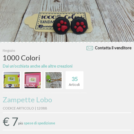
Contatta il venditore
Negozio
1000 Colori
Dai un'occhiata anche alle altre creazioni
35
Articoli
Zampette Lobo
CODICE ARTICOLO | 12088
€
7
più
spese di spedizione