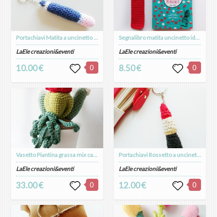
Portachiavi Matita a uncinetto amigurumi
Segnalibro matita uncinetto idea regalo
LaEle creazioni&eventi
LaEle creazioni&eventi
10.00 €
0
8.50 €
0
Vasetto Piantina grassa mix cactus idea regalo bomboniera
Portachiavi Rossetto a uncinetto amigurumi
LaEle creazioni&eventi
LaEle creazioni&eventi
33.00 €
0
12.00 €
0