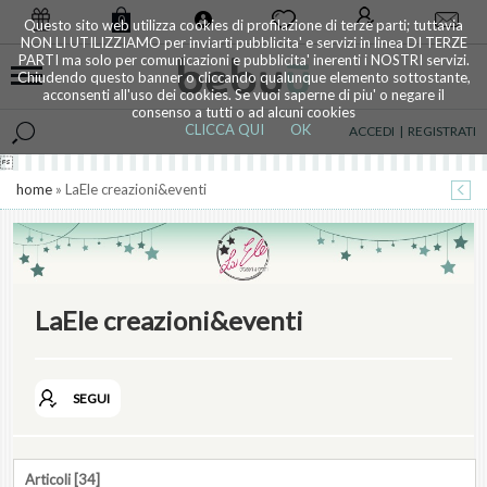
0
Questo sito web utilizza cookies di profilazione di terze parti; tuttavia
NON LI UTILIZZIAMO per inviarti pubblicita' e servizi in linea DI TERZE
PARTI ma solo per comunicazioni e pubblicita' inerenti i NOSTRI servizi.
Chiudendo questo banner o cliccando qualunque elemento sottostante,
acconsenti all'uso dei cookies. Se vuoi saperne di piu' o negare il
consenso a tutti o ad alcuni cookies
CLICCA QUI
OK
ACCEDI
|
REGISTRATI

home
» LaEle creazioni&eventi
LaEle creazioni&eventi
SEGUI
Articoli [34]