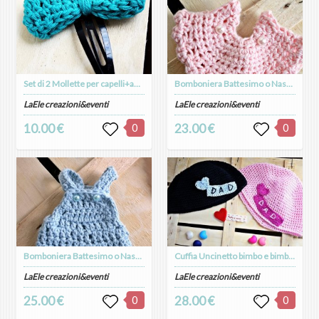
Set di 2 Mollette per capelli+anello a uncinetto
Bomboniera Battesimo o Nascita Vestitino bambina a uncinetto (set da 5 bomboniere)
LaEle creazioni&eventi
LaEle creazioni&eventi
10.00 €
0
23.00 €
0
Bomboniera Battesimo o Nascita bambino -Salopette uncinetto (set di 5 bomboniere)
Cuffia Uncinetto bimbo e bimba Ti voglio Bene Papà
LaEle creazioni&eventi
LaEle creazioni&eventi
25.00 €
0
28.00 €
0