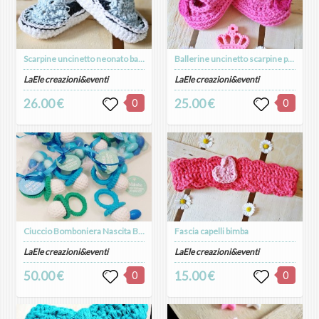
Scarpine uncinetto neonato bambino Modello Vans
Ballerine uncinetto scarpine per neonate e bimbe Modello Charlotte
LaEle creazioni&eventi
LaEle creazioni&eventi
26.00 €
0
25.00 €
0
Ciuccio Bomboniera Nascita Battesimo_confezione da 10 pz
Fascia capelli bimba
LaEle creazioni&eventi
LaEle creazioni&eventi
50.00 €
0
15.00 €
0