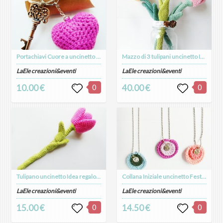
Portachiavi Cuore a uncinetto amigurumi
Mazzo di 3 tulipani uncinetto Idea regalo Festa della Mamma idea bouquet sposa
LaEle creazioni&eventi
LaEle creazioni&eventi
10.00 €
0
40.00 €
0
Tulipano uncinetto Idea regalo Festa della Mamma idea bomboniera
Collana Iniziale uncinetto Festa della Mamma idea regalo
LaEle creazioni&eventi
LaEle creazioni&eventi
15.00 €
0
14.50 €
0