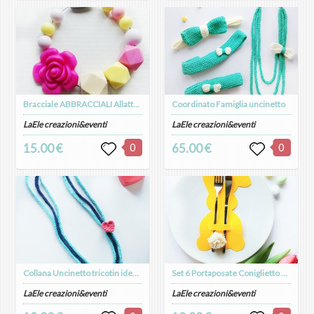
Bracciale ABBRACCIALI Allattamento Massaggiagengive in silicone alimentare e legno naturale
Coordinato Famiglia uncinetto
LaEle creazioni&eventi
LaEle creazioni&eventi
15.00 €
0
65.00 €
0
Collana Uncinetto tricotin idea regalo
Set 6 Portaposate Coniglietto Pasqua
LaEle creazioni&eventi
LaEle creazioni&eventi