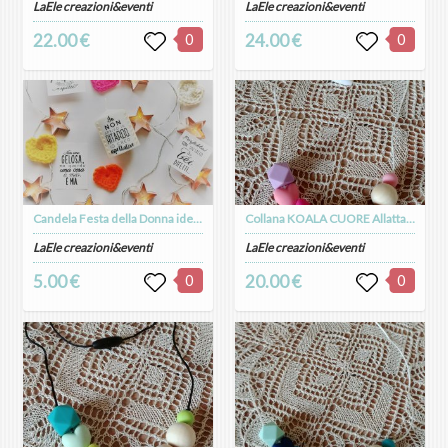
LaEle creazioni&eventi
LaEle creazioni&eventi
22.00 €
0
24.00 €
0
Candela Festa della Donna idea regalo
Collana KOALA CUORE Allattamento Massaggiagengive in silicone alimentare e legno naturale
LaEle creazioni&eventi
LaEle creazioni&eventi
5.00 €
0
20.00 €
0