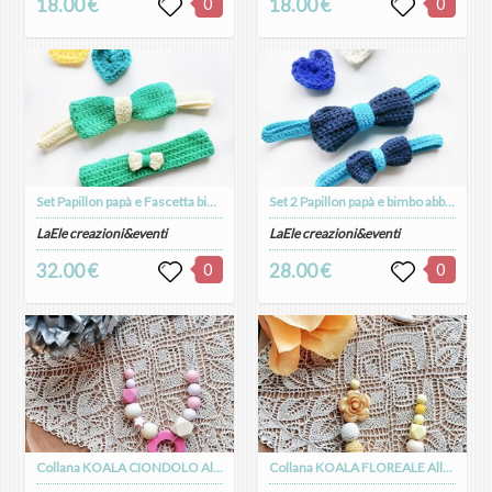
18.00 €
0
18.00 €
0
Set Papillon papà e Fascetta bimba abbinati in cotone uncinetto Idea Regalo Festa del Papà
Set 2 Papillon papà e bimbo abbinati in cotone uncinetto Idea Regalo Festa del Papà
LaEle creazioni&eventi
LaEle creazioni&eventi
32.00 €
0
28.00 €
0
Collana KOALA CIONDOLO Allattamento Massaggiagengive in silicone alimentare e legno naturale
Collana KOALA FLOREALE Allattamento Massaggiagengive in silicone alimentare e legno naturale