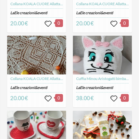
Collana KOALA CUORE Allattamento Massaggiagengive in silicone alimentare e legno naturale
Collana KOALA CUORE Allattamento Massaggiagengive in silicone alimentare e legno naturale
LaEle creazioni&eventi
LaEle creazioni&eventi
20.00 €
0
20.00 €
0
Collana KOALA CUORE Allattamento Massaggiagengive in silicone alimentare e legno naturale
Cuffia Minou Aristogatti bimba uncinetto
LaEle creazioni&eventi
LaEle creazioni&eventi
20.00 €
0
38.00 €
0