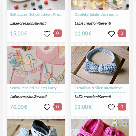
Sottotazza _Sottobicchieri_Presine San Valentino uncinetto, cotone, Regalo Anniversario
Candela Natale idea regalo
LaEle creazioni&eventi
LaEle creazioni&eventi
15.00 €
0
11.00 €
0
Senza Pensieri in Festa Party Box- party kit compleanno a tema
Farfallino Papillon uncinetto neonato bambino cotone lana
LaEle creazioni&eventi
LaEle creazioni&eventi
70.00 €
0
13.00 €
0