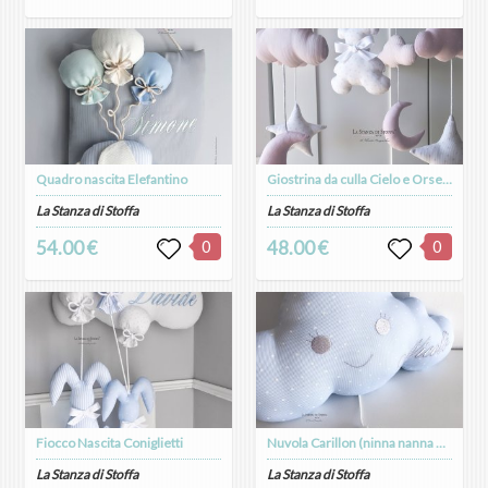
Quadro nascita Elefantino
Giostrina da culla Cielo e Orsetto
La Stanza di Stoffa
La Stanza di Stoffa
54.00 €
0
48.00 €
0
Fiocco Nascita Coniglietti
Nuvola Carillon (ninna nanna Brahms)
La Stanza di Stoffa
La Stanza di Stoffa