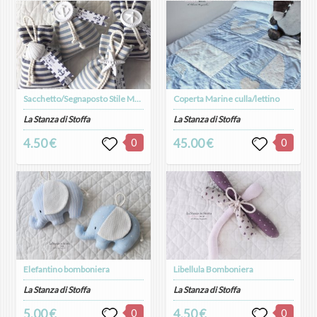
Sacchetto/Segnaposto Stile Marine con gessetto
Coperta Marine culla/lettino
La Stanza di Stoffa
La Stanza di Stoffa
4.50 €
0
45.00 €
0
Elefantino bomboniera
Libellula Bomboniera
La Stanza di Stoffa
La Stanza di Stoffa
5.00 €
0
4.50 €
0