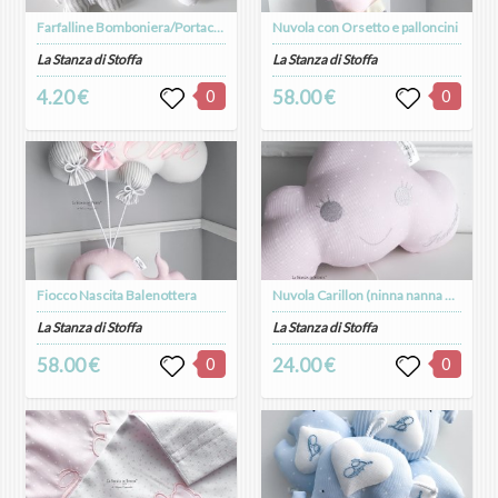
Farfalline Bomboniera/Portachiavi
Nuvola con Orsetto e palloncini
La Stanza di Stoffa
La Stanza di Stoffa
4.20 €
0
58.00 €
0
Fiocco Nascita Balenottera
Nuvola Carillon (ninna nanna Brahms)
La Stanza di Stoffa
La Stanza di Stoffa
58.00 €
0
24.00 €
0