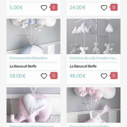
5.00 €
0
24.00 €
0
Fiocco nascita Elefantino
Giostrina da culla Orsetti e Nuvole
La Stanza di Stoffa
La Stanza di Stoffa
58.00 €
0
48.00 €
0
Elefantino Carillon (ninna nanna Brahms)
Fiocco Nascita Coniglietto