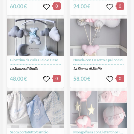
60.00 €
0
24.00 €
0
Giostrina da culla Cielo e Orsetto
Nuvola con Orsetto e palloncini
La Stanza di Stoffa
La Stanza di Stoffa
48.00 €
0
58.00 €
0
Sacca portatutto/cambio
Mongolfiera con Elefantino Fiocco Nascita