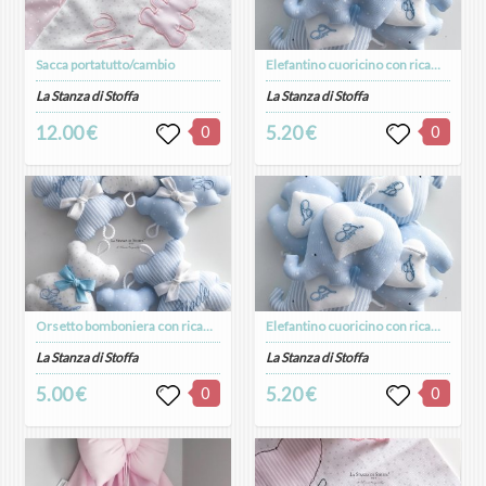
Sacca portatutto/cambio
Elefantino cuoricino con ricamo bomboniera (piccolo)
La Stanza di Stoffa
La Stanza di Stoffa
12.00 €
0
5.20 €
0
Orsetto bomboniera con ricamo (piccolo)
Elefantino cuoricino con ricamo bomboniera (piccolo)
La Stanza di Stoffa
La Stanza di Stoffa
5.00 €
0
5.20 €
0