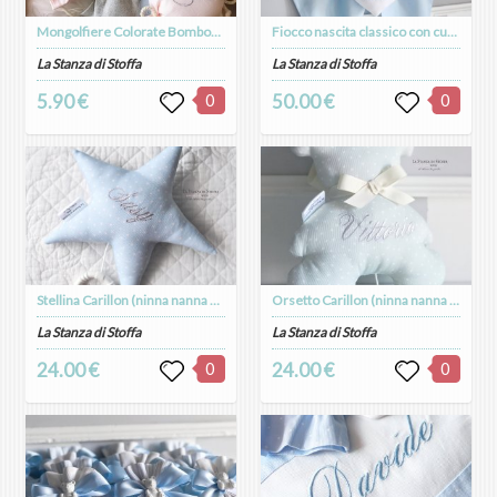
Mongolfiere Colorate Bomboniera
Fiocco nascita classico con cuoricino e nome
La Stanza di Stoffa
La Stanza di Stoffa
5.90 €
0
50.00 €
0
Stellina Carillon (ninna nanna Brahms)
Orsetto Carillon (ninna nanna Brahms)
La Stanza di Stoffa
La Stanza di Stoffa
24.00 €
0
24.00 €
0