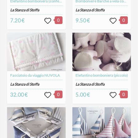
Elefantino bomboniera (confezionato)
Bomboniere Barche a vela confezionate(con fialetta in vetro)
La Stanza di Stoffa
La Stanza di Stoffa
7.20 €
0
9.50 €
0
Fasciatoio da viaggio NUVOLA
Elefantino bomboniera (piccolo)
La Stanza di Stoffa
La Stanza di Stoffa
32.00 €
0
5.00 €
0