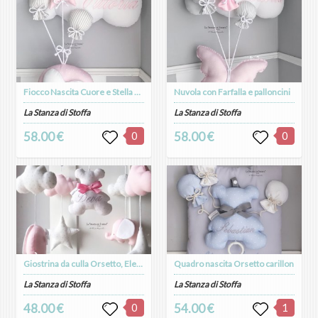
Fiocco Nascita Cuore e Stella di Elefantino
Nuvola con Farfalla e palloncini
La Stanza di Stoffa
La Stanza di Stoffa
58.00 €
0
58.00 €
0
Giostrina da culla Orsetto, Elefantini e Cielo
Quadro nascita Orsetto carillon
La Stanza di Stoffa
La Stanza di Stoffa
48.00 €
0
54.00 €
1