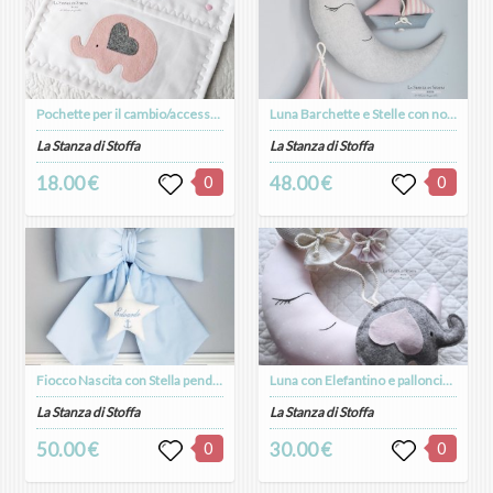
Pochette per il cambio/accessori/documenti
Luna Barchette e Stelle con nome
La Stanza di Stoffa
La Stanza di Stoffa
18.00 €
0
48.00 €
0
Fiocco Nascita con Stella pendente e nome
Luna con Elefantino e palloncini - Fiocco nascita /Fuoriporta
La Stanza di Stoffa
La Stanza di Stoffa
50.00 €
0
30.00 €
0