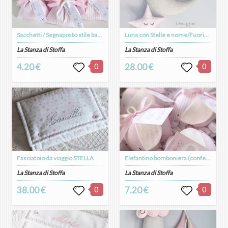
Sacchetti / Segnaposto stile baby con gessetto
Luna con Stelle e nome/Fuoriporta
La Stanza di Stoffa
La Stanza di Stoffa
4.20 €
0
28.00 €
0
Fasciatoio da viaggio STELLA
Elefantino bomboniera (confezionato)
La Stanza di Stoffa
La Stanza di Stoffa
38.00 €
0
7.20 €
0