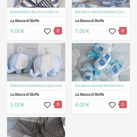
Bomboniere Barche a vela confezionate
Barche a vela bomboniere (con nodo marinaro, nome ed etichetta)
La Stanza di Stoffa
La Stanza di Stoffa
9.00 €
0
7.00 €
0
Elefantino bomboniera (piccolo)
Scarpine neonato bomboniera
La Stanza di Stoffa
La Stanza di Stoffa
5.00 €
0
4.00 €
0