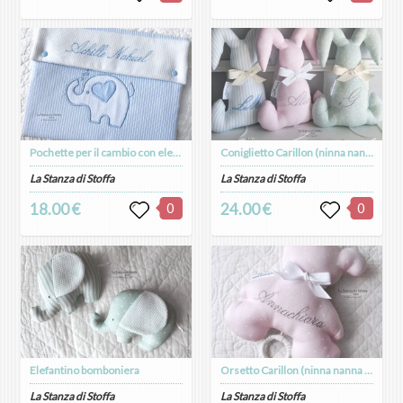
Pochette per il cambio con elefantino
Coniglietto Carillon (ninna nanna Brahms)
La Stanza di Stoffa
La Stanza di Stoffa
18.00 €
0
24.00 €
0
Elefantino bomboniera
Orsetto Carillon (ninna nanna Brahms)
La Stanza di Stoffa
La Stanza di Stoffa