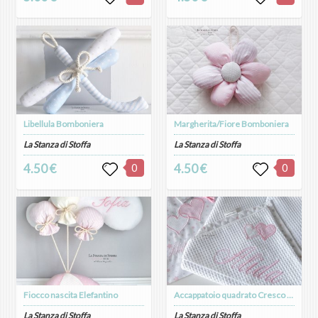
Libellula Bomboniera
Margherita/Fiore Bomboniera
La Stanza di Stoffa
La Stanza di Stoffa
4.50 €
0
4.50 €
0
Fiocco nascita Elefantino
Accappatoio quadrato Cresco con Te (nido d'ape e cotone)
La Stanza di Stoffa
La Stanza di Stoffa