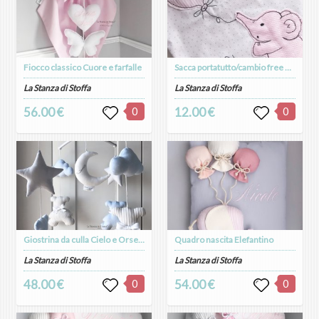
Fiocco classico Cuore e farfalle
Sacca portatutto/cambio free motion
La Stanza di Stoffa
La Stanza di Stoffa
56.00 €
0
12.00 €
0
Giostrina da culla Cielo e Orsetto
Quadro nascita Elefantino
La Stanza di Stoffa
La Stanza di Stoffa
48.00 €
0
54.00 €
0