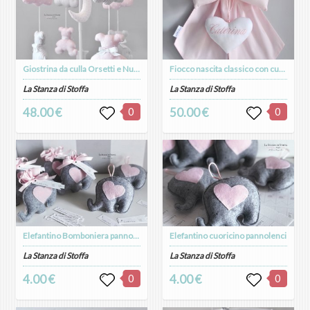
Giostrina da culla Orsetti e Nuvole
Fiocco nascita classico con cuoricino e nome
La Stanza di Stoffa
La Stanza di Stoffa
48.00 €
0
50.00 €
0
Elefantino Bomboniera pannolenci
Elefantino cuoricino pannolenci
La Stanza di Stoffa
La Stanza di Stoffa
4.00 €
0
4.00 €
0