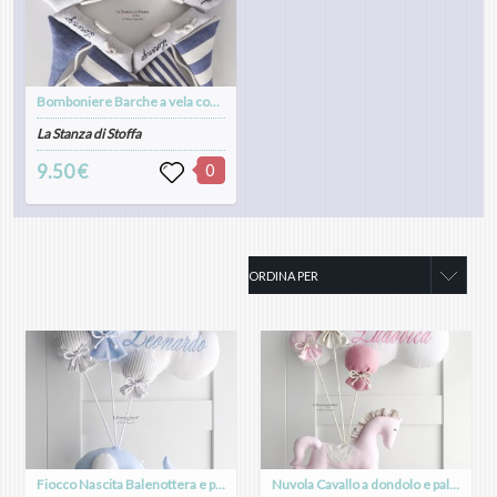
Bomboniere Barche a vela confezionate(con fialetta in vetro)
La Stanza di Stoffa
9.50 €
0
Fiocco Nascita Balenottera e palloncini
Nuvola Cavallo a dondolo e palloncini