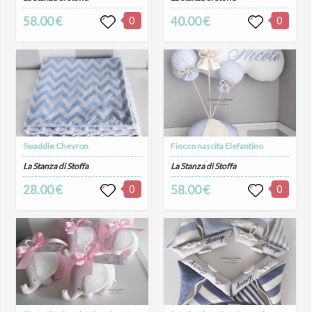
58.00 €
0
40.00 €
0
Swaddle Chevron
Fiocco nascita Elefantino
La Stanza di Stoffa
La Stanza di Stoffa
28.00 €
0
58.00 €
0