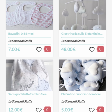
Bavaglini 0-36 mesi
Giostrina da culla Elefantini e Nuvole
La Stanza di Stoffa
La Stanza di Stoffa
7.00 €
0
48.00 €
0
Sacca portatutto/cambio free motion
Elefantino cuoricino bomboniera
La Stanza di Stoffa
La Stanza di Stoffa
12.00 €
0
5.00 €
0