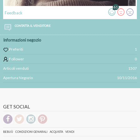
61
Feedback
CONTATTA IL VENDITORE
Informazioni negozio
Preferiti
1
Follower
0
Articoli venduti
1507
Apertura Negozio
10/11/2016
GET SOCIAL
BEBUÙ
CONDIZIONI GENARALI
ACQUISTA
VENDI