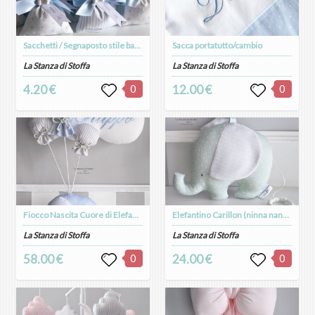
Sacchetti / Segnaposto stile baby con gessetto
Sacca portatutto/cambio
La Stanza di Stoffa
La Stanza di Stoffa
4.20 €
0
12.00 €
0
Fiocco Nascita Cuore di Elefantino
Elefantino Carillon (ninna nanna Brahms)
La Stanza di Stoffa
La Stanza di Stoffa
58.00 €
0
24.00 €
0