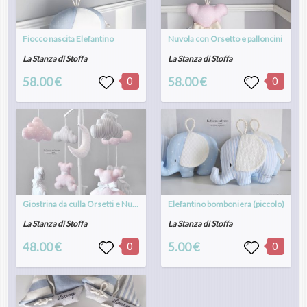
Fiocco nascita Elefantino
Nuvola con Orsetto e palloncini
La Stanza di Stoffa
La Stanza di Stoffa
58.00 €
0
58.00 €
0
Giostrina da culla Orsetti e Nuvole
Elefantino bomboniera (piccolo)
La Stanza di Stoffa
La Stanza di Stoffa
48.00 €
0
5.00 €
0