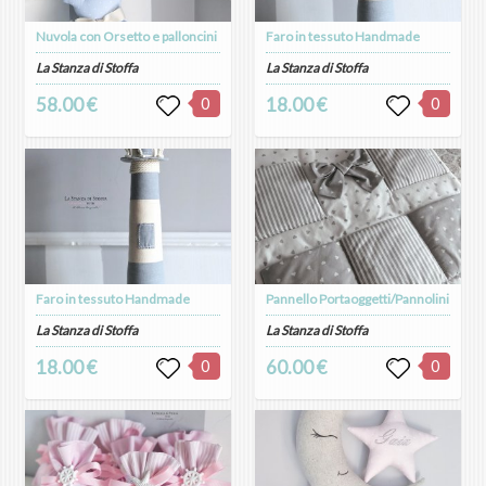
Nuvola con Orsetto e palloncini
Faro in tessuto Handmade
La Stanza di Stoffa
La Stanza di Stoffa
58.00 €
0
18.00 €
0
Faro in tessuto Handmade
Pannello Portaoggetti/Pannolini
La Stanza di Stoffa
La Stanza di Stoffa
18.00 €
0
60.00 €
0