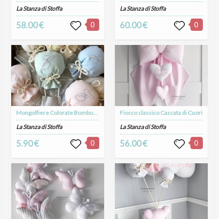
La Stanza di Stoffa
La Stanza di Stoffa
58.00 €
0
60.00 €
0
Mongolfiere Colorate Bomboniera
Fiocco classico Cascata di Cuori
La Stanza di Stoffa
La Stanza di Stoffa
5.90 €
0
56.00 €
0