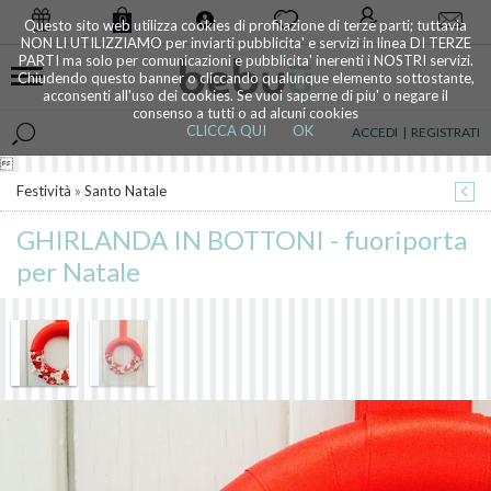
0
Questo sito web utilizza cookies di profilazione di terze parti; tuttavia
NON LI UTILIZZIAMO per inviarti pubblicita' e servizi in linea DI TERZE
PARTI ma solo per comunicazioni e pubblicita' inerenti i NOSTRI servizi.
Chiudendo questo banner o cliccando qualunque elemento sottostante,
acconsenti all'uso dei cookies. Se vuoi saperne di piu' o negare il
consenso a tutti o ad alcuni cookies
CLICCA QUI
OK
ACCEDI
|
REGISTRATI

Festività
»
Santo Natale
GHIRLANDA IN BOTTONI - fuoriporta
per Natale