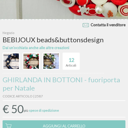
Contatta il venditore
Negozio
BEBIJOUX beads&buttonsdesign
Dai un'occhiata anche alle altre creazioni
12
Articoli
GHIRLANDA IN BOTTONI - fuoriporta
per Natale
CODICE ARTICOLO | 2587
€
50
più
spese di spedizione
AGGIUNGI AL CARRELLO