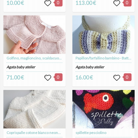
10.00 €
0
113.00 €
0
Golfino, maglioncino, scaldacuore, coprispalle in lana merino neonata/bambina - Beatrice
Papillon/farfallino bambino - Battesimo - righe verde/bianco/glicine - fatto a mano - uncinetto
Agata baby atelier
Agata baby atelier
71.00 €
0
16.00 €
0
Coprispalle cotone bianco neonata/bambina - scaldacuore, golfino, bolero - Battesimo - Chloe
spillette pesciolino