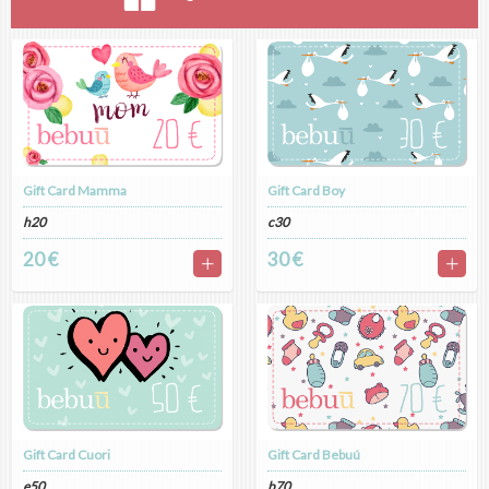
Gift Card Mamma
Gift Card Boy
h20
c30
20 €
30 €
Gift Card Cuori
Gift Card Bebuú
e50
b70