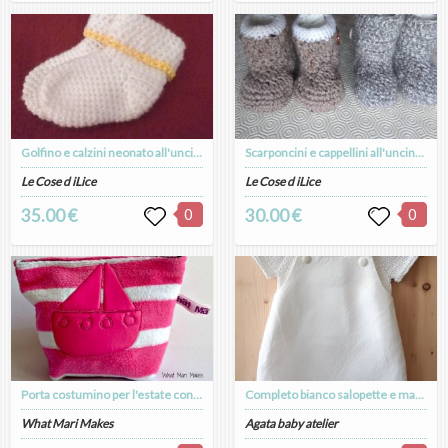
Golfino e calzini neonato all'uncinetto
Scarponcini e cappellini all'uncinetto
Le Cose d iLice
Le Cose d iLice
35.00 €
0
30.00 €
0
Porta costumino per l'estate con una morbida applique di una barchette
Completo bianco salopette e maglietta neonato/bambino - fatto a mano - Battesimo - Enea
What Mari Makes
Agata baby atelier