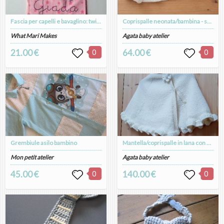
Fascia per capelli e bavaglino: twin set stellare per mamme e bimbe
Coprispalle neonata/bambina - scaldacuore, golfino, bolerino - Battesimo - cotone - Rebecca
What Mari Makes
Agata baby atelier
21.00 €
0
64.00 €
0
Grembiule asilo bambino
Mantella/coprispalle in lana con fiore in velluto per Battesimo bimba - bianco panna
Mon petit atelier
Agata baby atelier
45.00 €
0
140.00 €
0