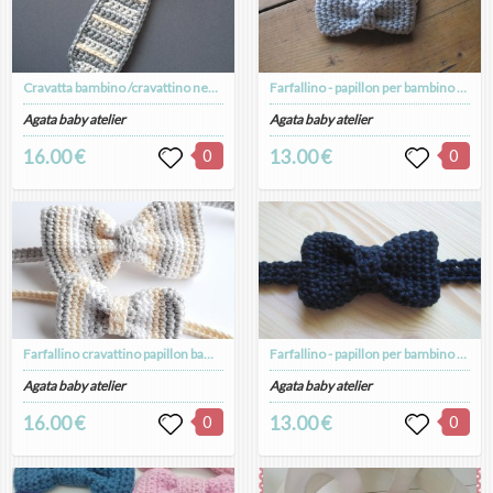
Cravatta bambino /cravattino neonato - cotone a righe - fatta a mano uncinetto - idea regalo
Farfallino - papillon per bambino grigio chiaro fatto a mano all'uncinetto - Battesimo!
Agata baby atelier
Agata baby atelier
16.00 €
0
13.00 €
0
Farfallino cravattino papillon bambino da abbinare a papillon papà - fatto a mano - festa del papà
Farfallino - papillon per bambino fatto a mano all'uncinetto in puro cotone
Agata baby atelier
Agata baby atelier
16.00 €
0
13.00 €
0