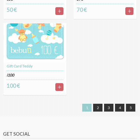
50 €
70 €
Gift Card Teddy
i100
100 €
1
2
3
4
5
GET SOCIAL