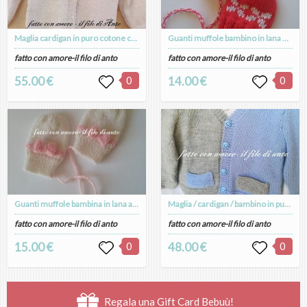
Maglia cardigan in puro cotone con fiocchetti di raso lavorata a mano
Guanti muffole bambino in lana merinos con disegni jaquard
fatto con amore-il filo di anto
fatto con amore-il filo di anto
55.00 €
0
14.00 €
0
Guanti muffole bambina in lana alpaca bianca con fiocco rosa
Maglia / cardigan / bambino in pura lana merinos con taschine
fatto con amore-il filo di anto
fatto con amore-il filo di anto
15.00 €
0
48.00 €
0
Regala una Gift Card Bebuù!