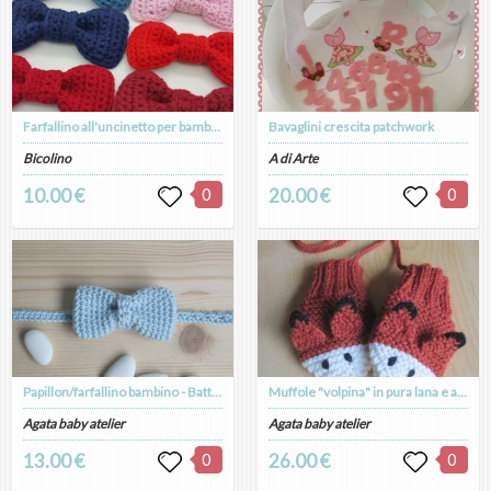
Farfallino all'uncinetto per bambini papillon cotone
Bavaglini crescita patchwork
Bicolino
A di Arte
10.00 €
0
20.00 €
0
Papillon/farfallino bambino - Battesimo - puro cotone azzurro - fatto a mano - uncinetto
Muffole "volpina" in pura lana e alpaca fatte a mano - idea regalo!
Agata baby atelier
Agata baby atelier
13.00 €
0
26.00 €
0