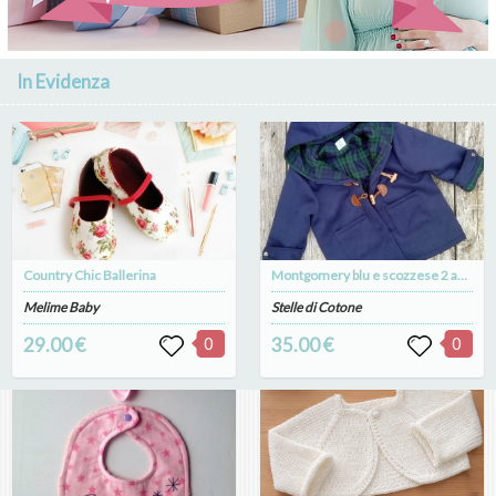
In Evidenza
Country Chic Ballerina
Montgomery blu e scozzese 2 anni
Melime Baby
Stelle di Cotone
29.00 €
0
35.00 €
0