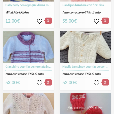
Baby body con applique di una melanzana felice
Cardigan bambina con fiori ricamati
What Mari Makes
fatto con amore-il filo di anto
12.00 €
0
55.00 €
0
Giacchino coprifasce neonata in lana merinos 100%
Maglia bambino / coprifasce con trecce
fatto con amore-il filo di anto
fatto con amore-il filo di anto
53.00 €
0
52.00 €
0