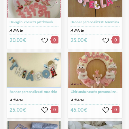
Bavaglini crescita patchwork
Banner personalizzati femmina
A di Arte
A di Arte
20.00 €
0
25.00 €
0
Banner personalizzati maschio
Ghirlanda nascita personalizzata femmina
A di Arte
A di Arte
25.00 €
0
45.00 €
0