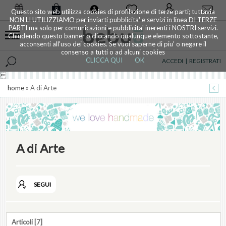
0
Questo sito web utilizza cookies di profilazione di terze parti; tuttavia
NON LI UTILIZZIAMO per inviarti pubblicita' e servizi in linea DI TERZE
PARTI ma solo per comunicazioni e pubblicita' inerenti i NOSTRI servizi.
Chiudendo questo banner o cliccando qualunque elemento sottostante,
acconsenti all'uso dei cookies. Se vuoi saperne di piu' o negare il
consenso a tutti o ad alcuni cookies
CLICCA QUI
OK
ACCEDI
|
REGISTRATI

home
» A di Arte
A di Arte
SEGUI
Articoli [7]