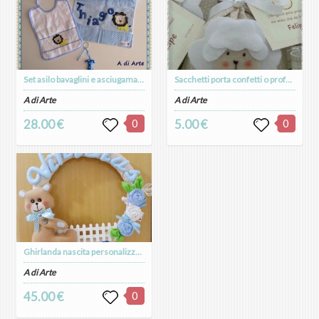
Set asilo bavaglini e asciugamani bambini
Sacchetti porta confetti o profumati
A di Arte
A di Arte
28.00 €
0
5.00 €
0
Ghirlanda nascita personalizzata maschio
A di Arte
45.00 €
0