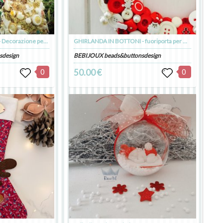
ALBERELLO DI BOTTONI - Decorazione per Natale
GHIRLANDA IN BOTTONI - fuoriporta per Natale
sdesign
BEBIJOUX beads&buttonsdesign
0
50.00 €
0