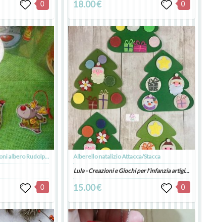
0
18.00 €
0
Yummy Xmas: 3 decorazioni albero Rudolph Goloso
Alberello natalizio Attacca/Stacca
Lula - Creazioni e Giochi per l'infanzia artigianali
0
15.00 €
0