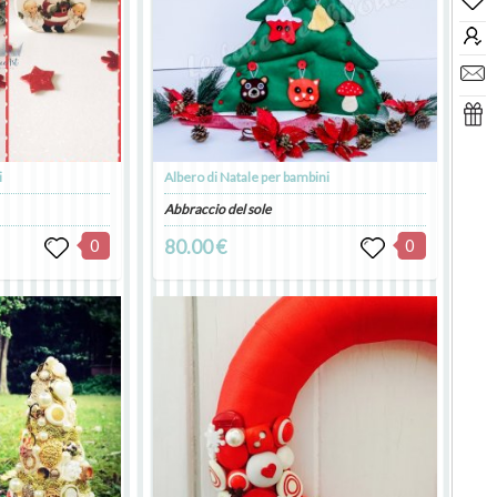
i
Albero di Natale per bambini
Abbraccio del sole
0
80.00 €
0