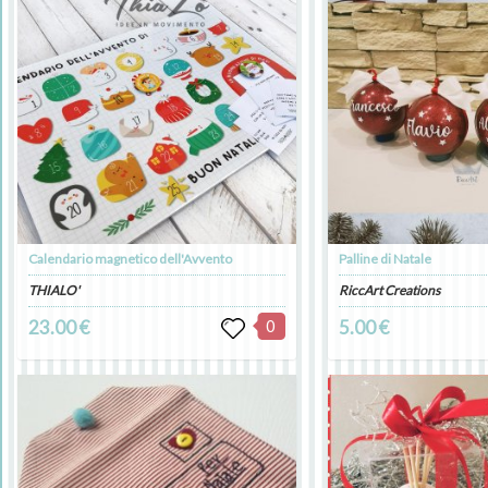
Calendario magnetico dell'Avvento
Palline di Natale
THIALO'
RiccArt Creations
23.00 €
0
5.00 €