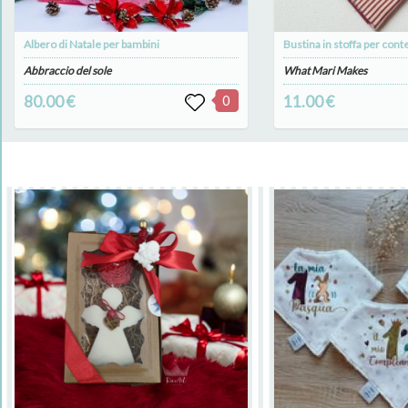
Albero di Natale per bambini
Abbraccio del sole
What Mari Makes
80.00 €
0
11.00 €