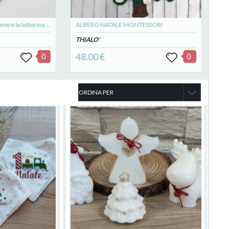
Bustina in stoffa per contenere la letterina di Babbo Natale
ALBERO NATALE MONTESSORI
THIALO'
0
48.00 €
0