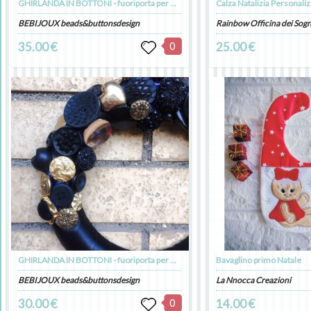
GHIRLANDA IN BOTTONI - fuoriporta per Natale
BEBIJOUX beads&buttonsdesign
Rainbow Officina dei Sogn
35.00 €
0
25.00 €
GHIRLANDA IN BOTTONI - fuoriporta per Natale
Bavaglino primo Natale
BEBIJOUX beads&buttonsdesign
La Nnocca Creazioni
30.00 €
0
14.00 €