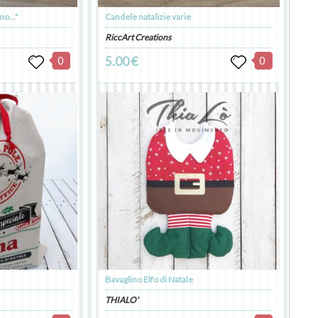
mo..."
Candele natalizie varie
RiccArt Creations
0
5.00 €
0
Bavaglino Elfo di Natale
THIALO'