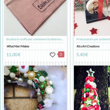
Bustina in stoffa per contenere la letterina di Babbo Natale
Profumatore per ambient
What Mari Makes
RiccArt Creations
11.00 €
0
5.40 €