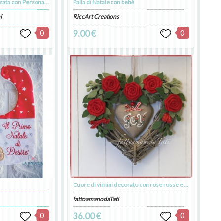
Calza Natalizia Personalizzata con Personaggio e Nome
Palla di Natale con bebè
i
RiccArt Creations
0
9.00 €
0
Cuore di vimini decorato con rose rosse e cuore di lino con la scritta joy
fattoamanodaTati
0
36.00 €
0