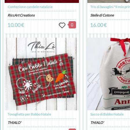
Confezione candele natalizie
Tris di bavaglini "Il mio pri
RiccArt Creations
Stelle di Cotone
10.00 €
0
16.00 €
Tovaglietta per Babbo Natale
Sacco di Babbo Natale
THIALO'
THIALO'