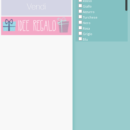
Rosso
Giallo
Azzurro
Turchese
Nero
Rosa
Grigio
Blu
Beige
Ramato
Multicolore
Bianco
Avorio
Viola
Prugna
Marrone
Fucsia
Bronzo
Argento
Verde
Oro
Écru
Bordeaux
Arancione