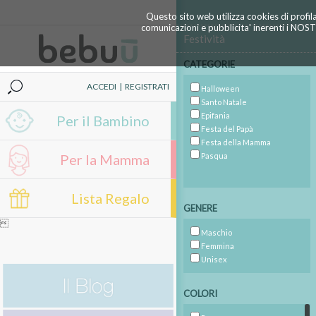
Questo sito web utilizza cookies di profil
comunicazioni e pubblicita' inerenti i NOS
Festività
CATEGORIE
ACCEDI
|
REGISTRATI
Halloween
Santo Natale
Epifania
Per il Bambino
Festa del Papà
Festa della Mamma
Per la Mamma
Pasqua
Lista Regalo
GENERE

Maschio
Femmina
Unisex
COLORI