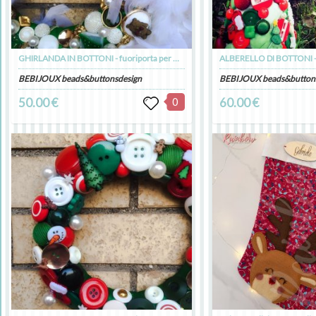
GHIRLANDA IN BOTTONI - fuoriporta per Natale
BEBIJOUX beads&buttonsdesign
BEBIJOUX beads&button
50.00 €
0
60.00 €