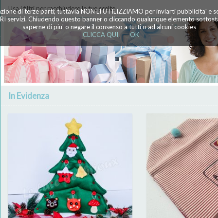
Usa i filtri per racchiudere le tue scelte
azione di terze parti; tuttavia NON LI UTILIZZIAMO per inviarti pubblicita' e 
TRI servizi. Chiudendo questo banner o cliccando qualunque elemento sottostan
saperne di piu' o negare il consenso a tutti o ad alcuni cookies
CLICCA QUI
OK
In Evidenza