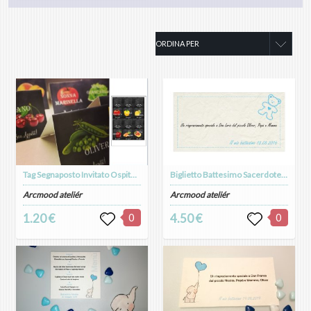
Tag Segnaposto Invitato Ospite Piccolo Chef Masterchef Cuoco Verdura Frutta
Biglietto Battesimo Sacerdote Ringraziamenti orsetto
Arcmood ateliér
Arcmood ateliér
1.20 €
0
4.50 €
0