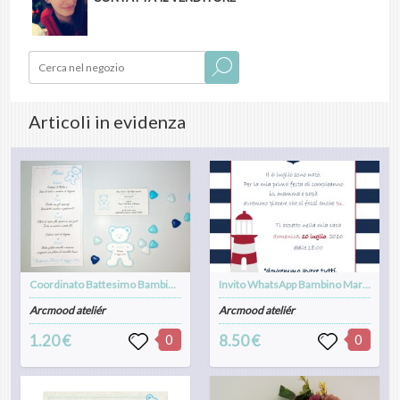
Articoli in evidenza
Coordinato Battesimo Bambino Orsetto
Invito WhatsApp Bambino Marinaio - Save the Date - Compleanno
Arcmood ateliér
Arcmood ateliér
1.20 €
0
8.50 €
0