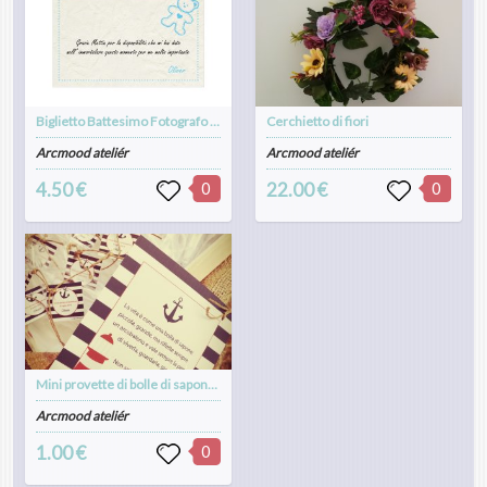
Biglietto Battesimo Fotografo Ringraziamenti orsetto
Cerchietto di fiori
Arcmood ateliér
Arcmood ateliér
4.50 €
0
22.00 €
0
Mini provette di bolle di sapone per matrimonio, compleanni, party. Omaggio per gli ospiti. Un pensiero con biglietto a tema personalizzato
Arcmood ateliér
1.00 €
0