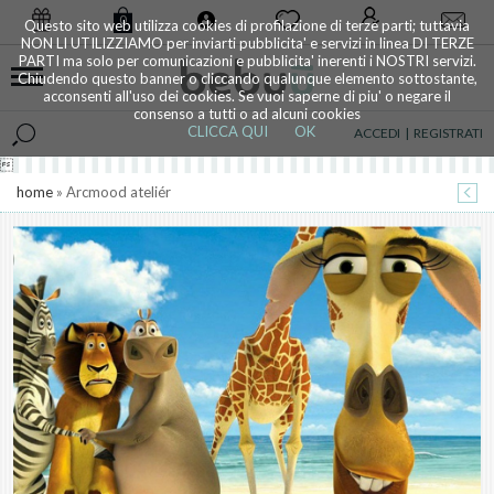
0
Questo sito web utilizza cookies di profilazione di terze parti; tuttavia
NON LI UTILIZZIAMO per inviarti pubblicita' e servizi in linea DI TERZE
PARTI ma solo per comunicazioni e pubblicita' inerenti i NOSTRI servizi.
Chiudendo questo banner o cliccando qualunque elemento sottostante,
acconsenti all'uso dei cookies. Se vuoi saperne di piu' o negare il
consenso a tutti o ad alcuni cookies
CLICCA QUI
OK
ACCEDI
|
REGISTRATI

home
» Arcmood ateliér