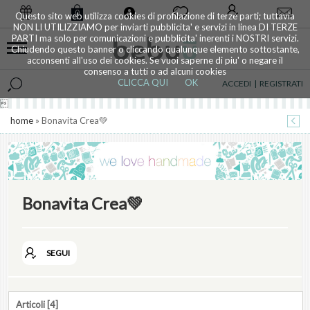
0
Questo sito web utilizza cookies di profilazione di terze parti; tuttavia
NON LI UTILIZZIAMO per inviarti pubblicita' e servizi in linea DI TERZE
PARTI ma solo per comunicazioni e pubblicita' inerenti i NOSTRI servizi.
Chiudendo questo banner o cliccando qualunque elemento sottostante,
acconsenti all'uso dei cookies. Se vuoi saperne di piu' o negare il
consenso a tutti o ad alcuni cookies
CLICCA QUI
OK
ACCEDI
|
REGISTRATI

home
» Bonavita Crea💚
Bonavita Crea💚
SEGUI
Articoli [4]