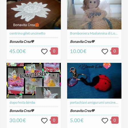
centrino gilet uncinetto
Bomboniera Madonnina di Lourdes
Bonavita Crea💚
Bonavita Crea💚
45.00 €
0
10.00 €
0
dopo festa bimba
portachiavi amigurumi uncinetto soggetti personalizzati x ogni occasioni compleanni da regalare e per ogni occasioni
Bonavita Crea💚
Bonavita Crea💚
30.00 €
0
5.00 €
0