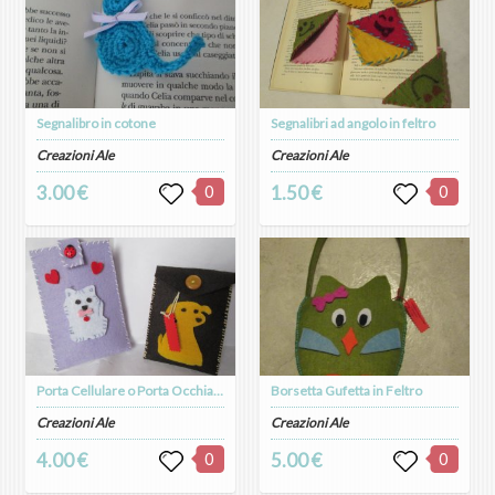
Segnalibro in cotone
Segnalibri ad angolo in feltro
Creazioni Ale
Creazioni Ale
3.00 €
0
1.50 €
0
Porta Cellulare o Porta Occhiali in feltro
Borsetta Gufetta in Feltro
Creazioni Ale
Creazioni Ale
4.00 €
0
5.00 €
0