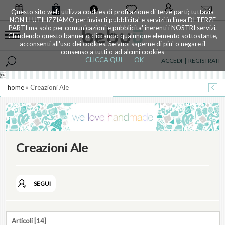
0
Questo sito web utilizza cookies di profilazione di terze parti; tuttavia
NON LI UTILIZZIAMO per inviarti pubblicita' e servizi in linea DI TERZE
PARTI ma solo per comunicazioni e pubblicita' inerenti i NOSTRI servizi.
Chiudendo questo banner o cliccando qualunque elemento sottostante,
acconsenti all'uso dei cookies. Se vuoi saperne di piu' o negare il
consenso a tutti o ad alcuni cookies
CLICCA QUI
OK
ACCEDI
|
REGISTRATI

home
» Creazioni Ale
Creazioni Ale
SEGUI
Articoli [14]