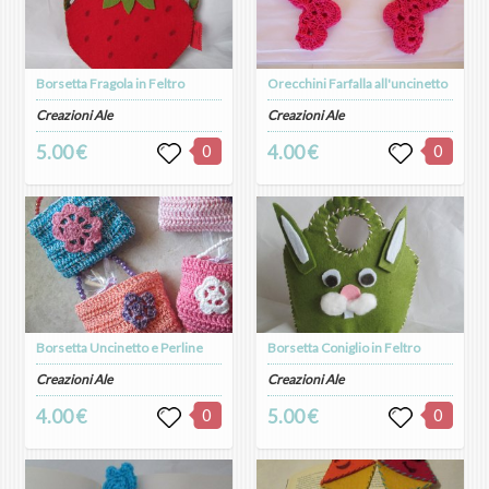
Borsetta Fragola in Feltro
Orecchini Farfalla all'uncinetto
Creazioni Ale
Creazioni Ale
5.00 €
0
4.00 €
0
Borsetta Uncinetto e Perline
Borsetta Coniglio in Feltro
Creazioni Ale
Creazioni Ale
4.00 €
0
5.00 €
0