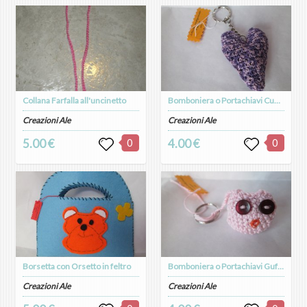
Collana Farfalla all'uncinetto
Bomboniera o Portachiavi Cuore
Creazioni Ale
Creazioni Ale
5.00 €
0
4.00 €
0
Borsetta con Orsetto in feltro
Bomboniera o Portachiavi Gufetta
Creazioni Ale
Creazioni Ale