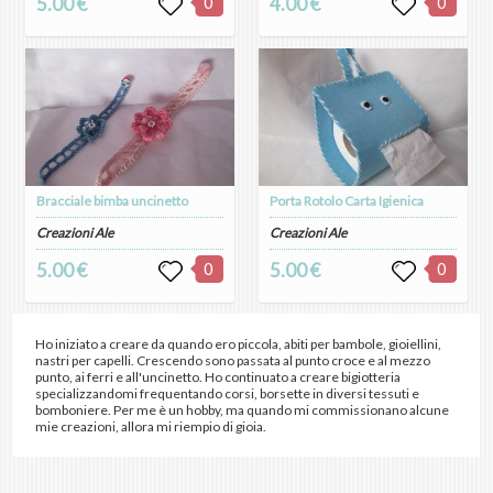
5.00 €
0
4.00 €
0
Bracciale bimba uncinetto
Porta Rotolo Carta Igienica
Creazioni Ale
Creazioni Ale
5.00 €
0
5.00 €
0
Ho iniziato a creare da quando ero piccola, abiti per bambole, gioiellini,
nastri per capelli. Crescendo sono passata al punto croce e al mezzo
punto, ai ferri e all'uncinetto. Ho continuato a creare bigiotteria
specializzandomi frequentando corsi, borsette in diversi tessuti e
bomboniere. Per me è un hobby, ma quando mi commissionano alcune
mie creazioni, allora mi riempio di gioia.