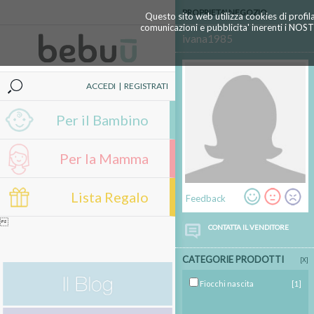
PROPRIETA' NEGOZIO
Questo sito web utilizza cookies di profil
comunicazioni e pubblicita' inerenti i NOS
ivana1985
ACCEDI
|
REGISTRATI
Per il Bambino
Per la Mamma
Lista Regalo
Feedback

CONTATTA IL VENDITORE
CATEGORIE PRODOTTI
[X]
Fiocchi nascita
[1]