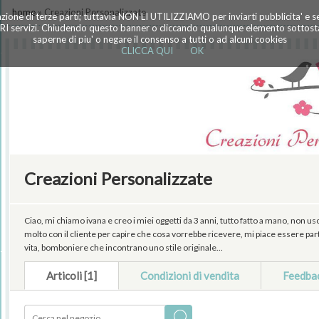
home
» Creazioni Personalizzate
azione di terze parti; tuttavia NON LI UTILIZZIAMO per inviarti pubblicita' e 
TRI servizi. Chiudendo questo banner o cliccando qualunque elemento sottostan
saperne di piu' o negare il consenso a tutti o ad alcuni cookies
CLICCA QUI
OK
Creazioni Personalizzate
Ciao, mi chiamo ivana e creo i miei oggetti da 3 anni, tutto fatto a mano, non us
molto con il cliente per capire che cosa vorrebbe ricevere, mi piace essere par
vita, bomboniere che incontrano uno stile originale...
Articoli [1]
Condizioni di vendita
Feedba