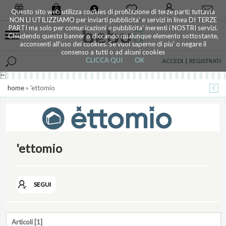
0
Questo sito web utilizza cookies di profilazione di terze parti; tuttavia
NON LI UTILIZZIAMO per inviarti pubblicita' e servizi in linea DI TERZE
PARTI ma solo per comunicazioni e pubblicita' inerenti i NOSTRI servizi.
Chiudendo questo banner o cliccando qualunque elemento sottostante,
acconsenti all'uso dei cookies. Se vuoi saperne di piu' o negare il
consenso a tutti o ad alcuni cookies
CLICCA QUI
OK
ACCEDI
|
REGISTRATI

home
» 'ettomio
'ettomio
SEGUI
Articoli [1]