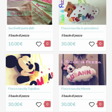
Sacchetti porta abiti
Fiocco nascita in pannolenci
Il baule di pezza
Il baule di pezza
10.00 €
0
30.00 €
0
Fiocco nascita Topolino
Fiocco nascita Minnie
Il baule di pezza
Il baule di pezza
30.00 €
0
30.00 €
0