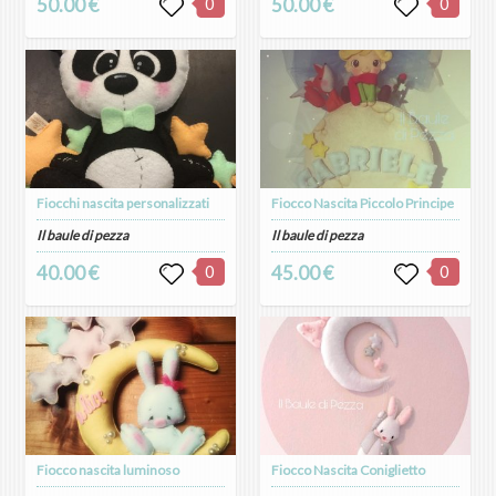
50.00 €
0
50.00 €
0
Fiocchi nascita personalizzati
Fiocco Nascita Piccolo Principe
Il baule di pezza
Il baule di pezza
40.00 €
0
45.00 €
0
Fiocco nascita luminoso
Fiocco Nascita Coniglietto