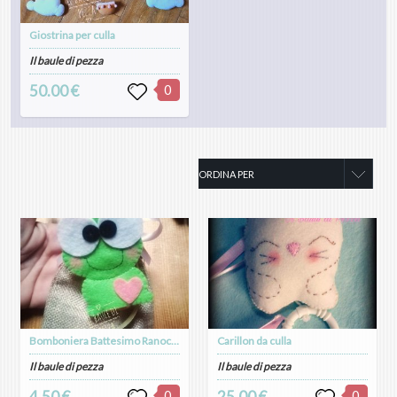
Giostrina per culla
Il baule di pezza
50.00 €
0
Bomboniera Battesimo Ranocchietto
Carillon da culla
Il baule di pezza
Il baule di pezza
4.50 €
0
25.00 €
0