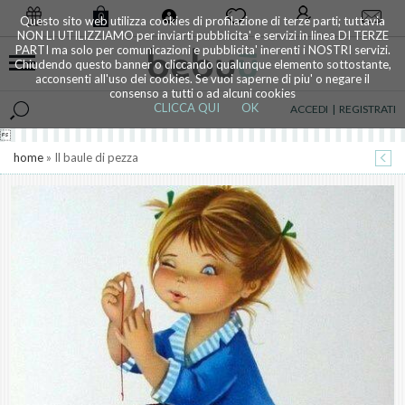
0
Questo sito web utilizza cookies di profilazione di terze parti; tuttavia
NON LI UTILIZZIAMO per inviarti pubblicita' e servizi in linea DI TERZE
PARTI ma solo per comunicazioni e pubblicita' inerenti i NOSTRI servizi.
Chiudendo questo banner o cliccando qualunque elemento sottostante,
acconsenti all'uso dei cookies. Se vuoi saperne di piu' o negare il
consenso a tutti o ad alcuni cookies
CLICCA QUI
OK
ACCEDI
|
REGISTRATI

home
» Il baule di pezza