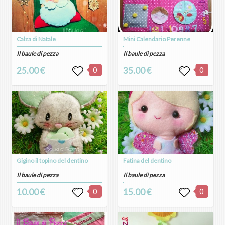
Calza di Natale
Mini Calendario Perenne
Il baule di pezza
Il baule di pezza
25.00 €
0
35.00 €
0
Gigino il topino del dentino
Fatina del dentino
Il baule di pezza
Il baule di pezza
10.00 €
0
15.00 €
0