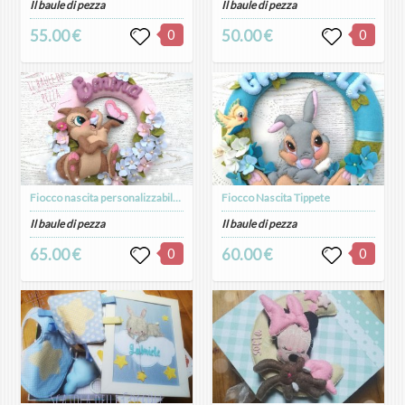
Il baule di pezza
Il baule di pezza
55.00 €
0
50.00 €
0
Fiocco nascita personalizzabile modello ghirlanda
Fiocco Nascita Tippete
Il baule di pezza
Il baule di pezza
65.00 €
0
60.00 €
0