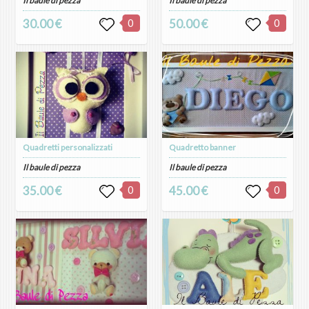
Il baule di pezza
Il baule di pezza
30.00 €
0
50.00 €
0
Quadretti personalizzati
Quadretto banner
Il baule di pezza
Il baule di pezza
35.00 €
0
45.00 €
0