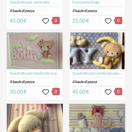
Quadretto per cameretta
Fuori porta Drago
Il baule di pezza
Il baule di pezza
45.00 €
0
25.00 €
0
Quadretto personalizzato in pannolenci
Quadretto personalizzato pannolenci
Il baule di pezza
Il baule di pezza
30.00 €
0
45.00 €
0