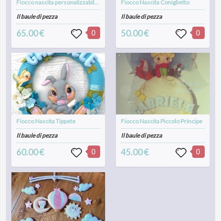
Fiocco nascita personalizzabile modello ghirlanda
Fiocco Nascita Coniglietto
Il baule di pezza
Il baule di pezza
65.00 €
0
50.00 €
0
Fiocco Nascita Tippete
Fiocco Nascita Piccolo Principe
Il baule di pezza
Il baule di pezza
60.00 €
0
45.00 €
0