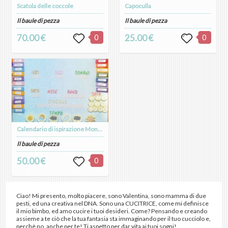
Scatola delle coccole
Capoculla
Il baule di pezza
Il baule di pezza
70.00 €
0
25.00 €
0
Calendario di ispirazione Montessoriana
Il baule di pezza
50.00 €
0
Ciao! Mi presento, molto piacere, sono Valentina, sono mamma di due
pesti, ed una creativa nel DNA. Sono una CUCITRICE, come mi definisce
il mio bimbo, ed amo cucire i tuoi desideri. Come? Pensando e creando
assieme a te ciò che la tua fantasia sta immaginando per il tuo cucciolo e,
perchè no, anche per te! Ti aspetto per dar vita ai tuoi sogni!