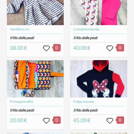
Vestitino Uv
Completo bimba
Il filo delle pesti
Il filo delle pesti
38.00 €
0
40.00 €
0
Portapannolini
Felpa minnie
Il filo delle pesti
Il filo delle pesti
20.00 €
0
45.00 €
0