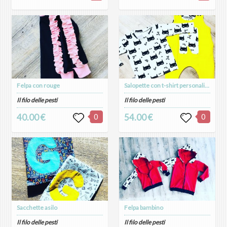
Felpa con rouge
Salopette con t-shirt personalizzata
Il filo delle pesti
Il filo delle pesti
40.00 €
0
54.00 €
0
Sacchette asilo
Felpa bambino
Il filo delle pesti
Il filo delle pesti