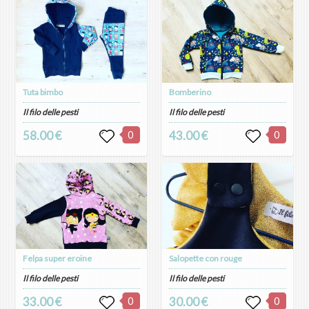
Tuta bimbo
Bomberino
Il filo delle pesti
Il filo delle pesti
58.00 €
0
43.00 €
0
Felpa super eroine
Salopette con rouge
Il filo delle pesti
Il filo delle pesti
33.00 €
0
30.00 €
0