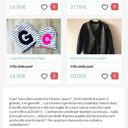
16.00 €
0
37.00 €
0
Cappelli mamma e figlia
Simil chiodo in eco pelle
Il filo delle pesti
Il filo delle pesti
18.00 €
0
50.00 €
0
Ciao! Sono Alessandra ho 34 anni, quasi!!, ho tre bimbi di 6 anni, il
grande, e 4 i gemelli.... Loro hanno ispirato la mia creatività! Hanno dato
il via alla mia fantasia e alla mia voglia di creare senza neanche saper
cucire (fino al 2014!!)... Confezione vestiti per bambini su misura... nulla
è lasciato al caso... utilizzo prodotti di prima qualità che farei indossare
anche alle mie tre pesti!! Per qualsiasi domanda non esitate a
contattarmi!!