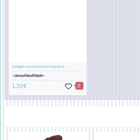
Gadget cornice minnie topolino
~JennyHandMade~
1.20 €
0