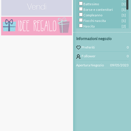
Battesimo
[1]
Borse e contenitori
[1]
Compleanno
[1]
Fiocchi nascita
[1]
Nascita
[2]
Pappa
[1]
Peluche e doudou
[1]
Informazioni negozio
Portachiavi e Ciondoli
[1]
Preferiti
0
Santo Natale
[1]
Zaini ed astucci
[2]
Follower
0
Apertura Negozio
09/05/2023