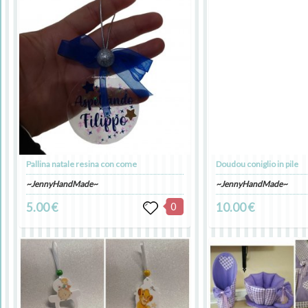
Pallina natale resina con come
Doudou coniglio in pile
~JennyHandMade~
~JennyHandMade~
5.00 €
0
10.00 €