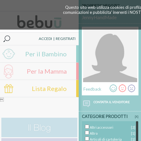
PROPRIETA' NEGOZIO
Questo sito web utilizza cookies di profil
comunicazioni e pubblicita' inerenti i NOS
JennyHandMade
ACCEDI
|
REGISTRATI
Per il Bambino
Per la Mamma
Lista Regalo
Feedback

CONTATTA IL VENDITORE
CATEGORIE PRODOTTI
[X]
Altri accessori
[2]
Altro
[1]
Articoli di cartoleria
[1]