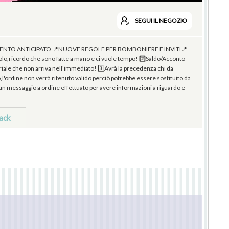
SEGUI
IL NEGOZIO
o PAGAMENTO ANTICIPATO 📍NUOVE REGOLE PER BOMBONIERE E INVITI📍
o,ricordo che sono fatte a mano e ci vuole tempo! 2️⃣Saldo/Acconto
eriale che non arriva nell'immediato! 3️⃣Avrà la precedenza chi da
to,l'ordine non verrà ritenuto valido perciò potrebbe essere sostituito da
e un messaggio a ordine effettuato per avere informazioni a riguardo e
ack