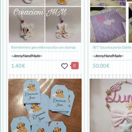
Bomboniera gessetto nascita con stampa
~JennyHandMade~
~JennyHandMade~
1.40 €
0
50.00 €