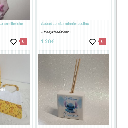
otone millerighe
Gadget cornice minnie topolino
~JennyHandMade~
0
1.20 €
0