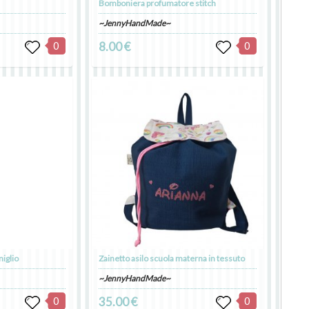
Bomboniera profumatore stitch
~JennyHandMade~
0
8.00 €
0
niglio
Zainetto asilo scuola materna in tessuto
~JennyHandMade~
0
35.00 €
0