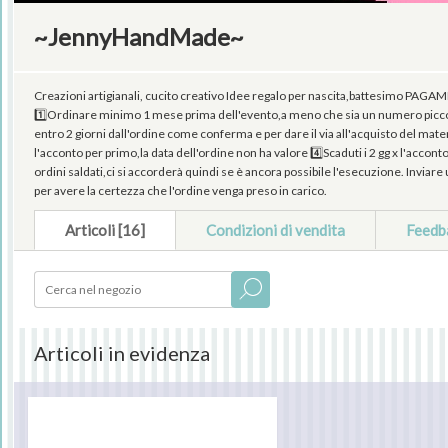
~JennyHandMade~
Creazioni artigianali, cucito creativo Idee regalo per nascita,battesim
1️⃣Ordinare minimo 1 mese prima dell'evento,a meno che sia un numero piccol
entro 2 giorni dall'ordine come conferma e per dare il via all'acquisto del mat
l'acconto per primo,la data dell'ordine non ha valore 4️⃣Scaduti i 2 gg x l'accon
ordini saldati,ci si accorderà quindi se è ancora possibile l'esecuzione. Inviar
per avere la certezza che l'ordine venga preso in carico.
Articoli [16]
Condizioni di vendita
Feedb
Articoli in evidenza