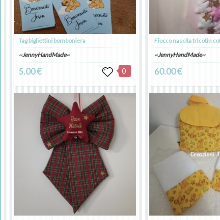
Tag bigliettini bomboniera
Fiocco nascita tricotin c
~JennyHandMade~
~JennyHandMade~
5.00 €
0
60.00 €