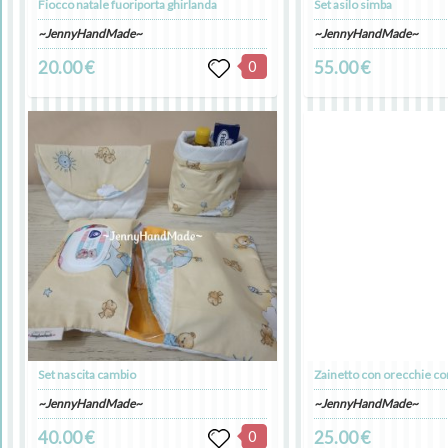
Fiocco natale fuoriporta ghirlanda
Set asilo simba
~JennyHandMade~
~JennyHandMade~
20.00 €
0
55.00 €
Set nascita cambio
Zainetto con orecchie co
~JennyHandMade~
~JennyHandMade~
40.00 €
0
25.00 €