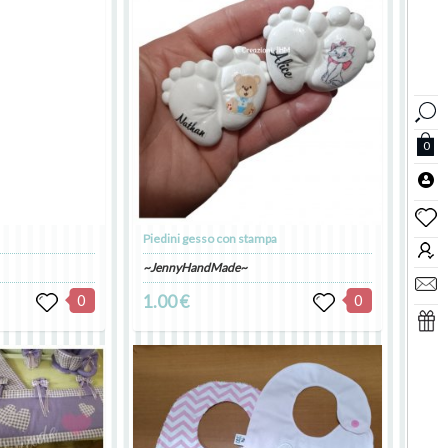
0
Piedini gesso con stampa
~JennyHandMade~
0
1.00 €
0