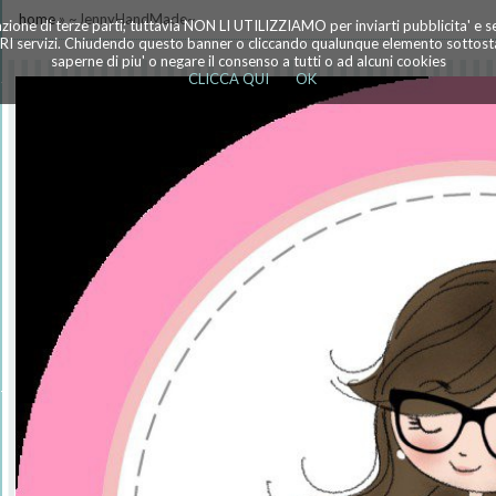
home
» ~JennyHandMade~
azione di terze parti; tuttavia NON LI UTILIZZIAMO per inviarti pubblicita' e 
TRI servizi. Chiudendo questo banner o cliccando qualunque elemento sottostan
saperne di piu' o negare il consenso a tutti o ad alcuni cookies
CLICCA QUI
OK