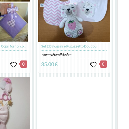
SET Tazzona porta Cialde, Copri forno, copri fuochi e presina
Set 2 Bavaglini e Pupazzetto Doudou
~JennyHandMade~
0
35.00 €
0