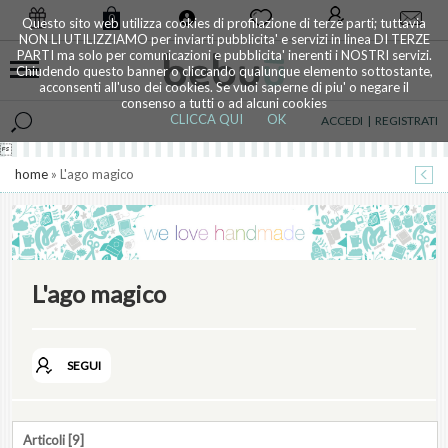
0
Questo sito web utilizza cookies di profilazione di terze parti; tuttavia
NON LI UTILIZZIAMO per inviarti pubblicita' e servizi in linea DI TERZE
PARTI ma solo per comunicazioni e pubblicita' inerenti i NOSTRI servizi.
Chiudendo questo banner o cliccando qualunque elemento sottostante,
acconsenti all'uso dei cookies. Se vuoi saperne di piu' o negare il
consenso a tutti o ad alcuni cookies
CLICCA QUI
OK
ACCEDI
|
REGISTRATI

home
» L'ago magico
L'ago magico
SEGUI
Articoli [9]