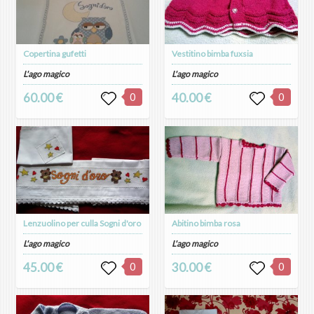
Copertina gufetti
Vestitino bimba fuxsia
L'ago magico
L'ago magico
60.00 €
0
40.00 €
0
Lenzuolino per culla Sogni d'oro
Abitino bimba rosa
L'ago magico
L'ago magico
45.00 €
0
30.00 €
0