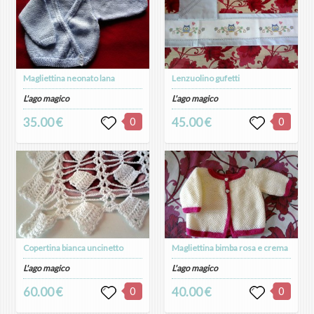
Magliettina neonato lana
Lenzuolino gufetti
L'ago magico
L'ago magico
35.00 €
0
45.00 €
0
Copertina bianca uncinetto
Magliettina bimba rosa e crema
L'ago magico
L'ago magico
60.00 €
0
40.00 €
0