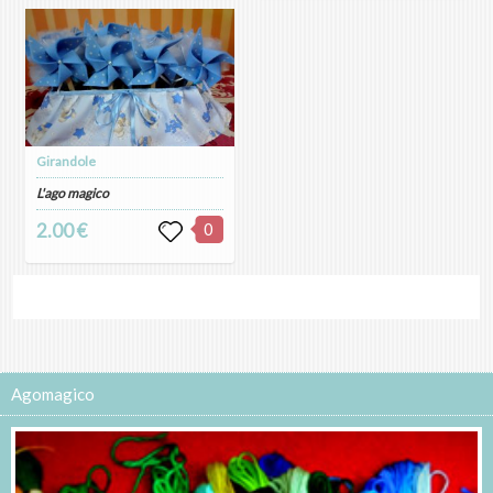
Girandole
L'ago magico
2.00 €
0
Agomagico