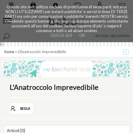
0
Questo sito web utilizza cookies di profilazione di terze parti; tuttavia
NON LI UTILIZZIAMO per inviarti pubblicita' e servizi in linea DI TERZE
PARTI ma solo per comunicazioni e pubblicita' inerenti i NOSTRI servizi.
Chiudendo questo banner o cliccando qualunque elemento sottostante,
acconsenti all'uso dei cookies. Se vuoi saperne di piu' o negare il
consenso a tutti o ad alcuni cookies
CLICCA QUI
OK
ACCEDI
|
REGISTRATI

home
» L'Anatroccolo Imprevedibile
L'Anatroccolo Imprevedibile
SEGUI
Articoli [0]