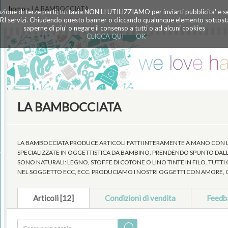
home
» LA BAMBOCCIATA
azione di terze parti; tuttavia NON LI UTILIZZIAMO per inviarti pubblicita' e 
TRI servizi. Chiudendo questo banner o cliccando qualunque elemento sottostan
saperne di piu' o negare il consenso a tutti o ad alcuni cookies
CLICCA QUI
OK
LA BAMBOCCIATA
LA BAMBOCCIATA PRODUCE ARTICOLI FATTI INTERAMENTE A MANO CON LA
SPECIALIZZATE IN OGGETTISTICA DA BAMBINO, PRENDENDO SPUNTO DALLA NA
SONO NATURALI: LEGNO, STOFFE DI COTONE O LINO TINTE IN FILO. TUTTI
NEL SOGGETTO ECC, ECC. PRODUCIAMO I NOSTRI OGGETTI CON AMORE, C
Articoli [12]
Condizioni di vendita
Feedb