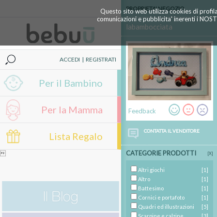
PROPRIETA' NEGOZIO
Questo sito web utilizza cookies di profil
comunicazioni e pubblicita' inerenti i NOS
labambocciata
ACCEDI
|
REGISTRATI
Per il Bambino
Per la Mamma
Feedback
CONTATTA IL VENDITORE
Lista Regalo
CATEGORIE PRODOTTI

[X]
Altri giochi
[1]
Altro
[1]
Battesimo
[1]
Cornici e portafoto
[1]
Quadri ed illustrazioni
[5]
Scarpine e calzine
[3]