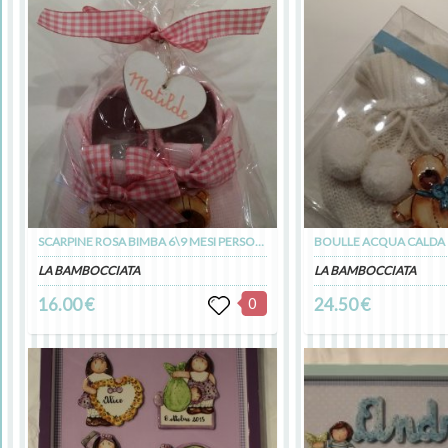
SCARPINE ROSA BIMBA 6\9 MESI PERSONALIZZABILI
BOULLE ACQUA CALDA
LA BAMBOCCIATA
LA BAMBOCCIATA
16.00 €
0
24.50 €