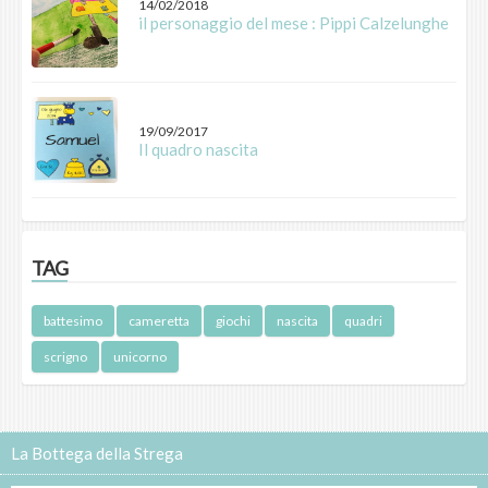
14/02/2018
il personaggio del mese : Pippi Calzelunghe
19/09/2017
Il quadro nascita
TAG
battesimo
cameretta
giochi
nascita
quadri
scrigno
unicorno
La Bottega della Strega