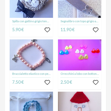
Spilla con gattino grigio tenero fatto a mano all'uncinetto
Segnalibro con topo grigio amigurumi amante dei libri, fatto a mano all'uncinetto
5.90 €
11.90 €
Braccialetto elastico con perle rosa confetto e ciondolini a tema bebè, per future mamme
Orecchini a lobo con bottoni a cuoricini
7.50 €
2.50 €