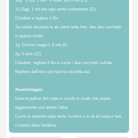
10g. *2 mb, 1 dim* 6 volte, poi 3 mb (21)
11-15gg. 1 mb per ogni punto sottostante (21)
Chiudere e tagliare il filo.
Se volete decorare le ali come nella foto, fate due cerchietti
in questo modo:
1g. Cerchio magico, 6 mb (6)
2g. 6 aum (12)
Chiudere, tagliare il filo e cucire i due cerchietti sull'ala.
Ripetere dall'inizio per fare la seconda ala.
Assemblaggio
Unire le palline del corpo e cucirle in modo che stiano
leggermente una dentro l'altra.
Cucire le antenne sulla testa, la testa e le ali al corpo e fare
il sorriso della farfallina.