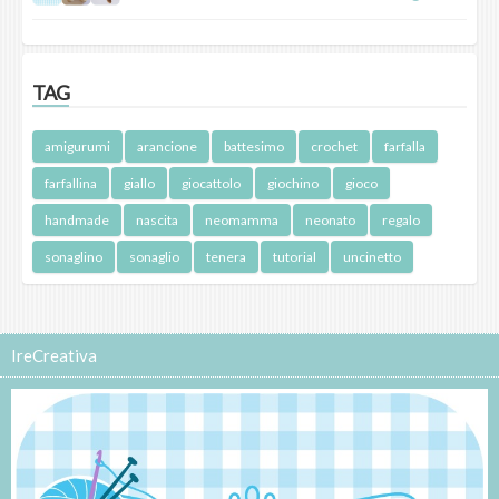
TAG
amigurumi
arancione
battesimo
crochet
farfalla
farfallina
giallo
giocattolo
giochino
gioco
handmade
nascita
neomamma
neonato
regalo
sonaglino
sonaglio
tenera
tutorial
uncinetto
IreCreativa