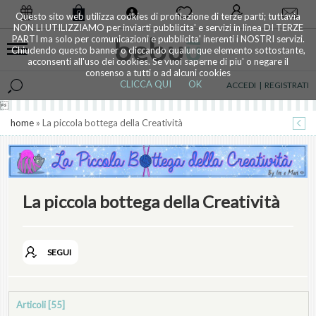
0
Questo sito web utilizza cookies di profilazione di terze parti; tuttavia
NON LI UTILIZZIAMO per inviarti pubblicita' e servizi in linea DI TERZE
PARTI ma solo per comunicazioni e pubblicita' inerenti i NOSTRI servizi.
Chiudendo questo banner o cliccando qualunque elemento sottostante,
acconsenti all'uso dei cookies. Se vuoi saperne di piu' o negare il
consenso a tutti o ad alcuni cookies
CLICCA QUI
OK
ACCEDI
|
REGISTRATI

home
» La piccola bottega della Creatività
La piccola bottega della Creatività
SEGUI
Articoli [55]