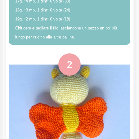
17g. *4 mb, 1 dim* 6 volte (30)
18g. *3 mb, 1 dim* 6 volte (24)
19g. *2 mb, 1 dim* 6 volte (18)
Chiudere e tagliare il filo lasciandone un pezzo un po' più
lungo per cucirlo alle altre palline.
2