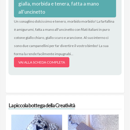
gialla, morbida e tenera, fatta a mano
all'uncinetto
Un sonaglino dolcissimo e tenero, morbido morbido! La farfallina
è amigurumi, fatta a mano all'uncinetto con filati italiani in puro
cotone giallo chiaro, giallo scuro e arancione. Al suo interno ci
sono due campanellini per far divertire il vostro bimbo! La sua
forma la rende facilmente impugnabi...
VAI ALLA SCHEDA COMPLETA
La piccola bottega della Creatività