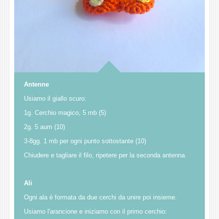
Antenne
Usiamo il giallo scuro:
1g. Cerchio magico, 5 mb (5)
2g. 5 aum (10)
3-8gg. 1 mb per ogni punto sottostante (10)
Chiudere e tagliare il filo, ripetere per la seconda antenna.
Ali
Ogni ala è formata da due cerchi da unire poi insieme.
Usiamo l'arancione e iniziamo con il primo cerchio: