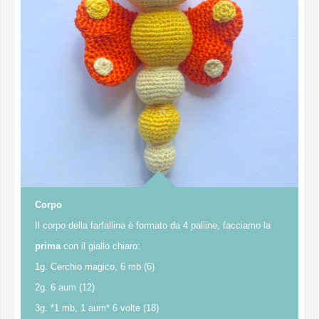
Corpo
Il corpo della farfallina è formato da 4 palline, facciamo la
prima
con il giallo chiaro:
1g. Cerchio magico, 6 mb (6)
2g. 6 aum (12)
3g. *1 mb, 1 aum* 6 volte (18)