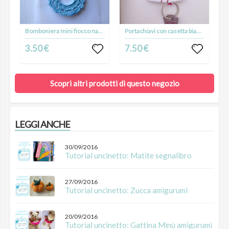
Bomboniera mini fiocco nascita azzurro per bimbo, fatta a mano all'uncinetto
Portachiavi con casetta bianca e rossa con finestre e porta, fatta a mano all'uncinetto, con chiave a scomparsa
3.50 €
7.50 €
Scopri altri prodotti di questo negozio
LEGGI ANCHE
30/09/2016
Tutorial uncinetto: Matite segnalibro
27/09/2016
Tutorial uncinetto: Zucca amigurumi
20/09/2016
Tutorial uncinetto: Gattina Minù amigurumi