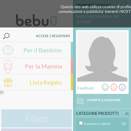
PROPRIETA' NEGOZIO
Questo sito web utilizza cookies di profil
comunicazioni e pubblicita' inerenti i NOS
la piccola boutique del
crochet
ACCEDI
|
REGISTRATI
Per il Bambino
Per la Mamma
Lista Regalo
Feedback

CONTATTA IL VENDITORE
CATEGORIE PRODOTTI
[X]
Scarpine e calzine
[3]