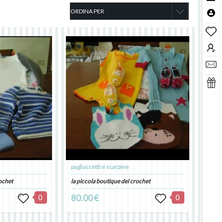
pagliaccetti e scarpine
rochet
la piccola boutique del crochet
0
80.00 €
0