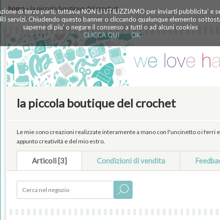
home
» la piccola boutique del crochet
azione di terze parti; tuttavia NON LI UTILIZZIAMO per inviarti pubblicita' e 
TRI servizi. Chiudendo questo banner o cliccando qualunque elemento sottostan
saperne di piu' o negare il consenso a tutti o ad alcuni cookies
CLICCA QUI
OK
la piccola boutique del crochet
Le mie sono creazioni realizzate interamente a mano con l'uncinetto o i ferri e con
appunto creatività e del mio estro.
Articoli [3]
Condizioni di vendita
Feedba