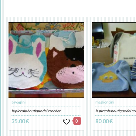
bavaglini
maglioncini
la piccola boutique del crochet
la piccola boutique del c
35.00 €
0
80.00 €