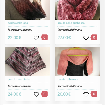
scalda collo lana
scalda collo duchessa
le creazioni di manu
le creazioni di manu
22.00 €
0
27.00 €
0
poncio rosa bimba
copri spalle rosa
le creazioni di manu
le creazioni di manu
24.00 €
0
20.00 €
0