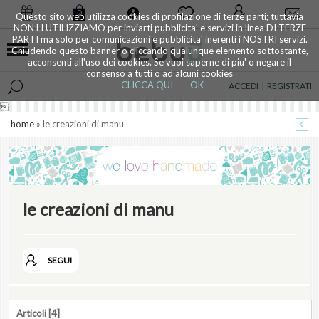
0
Questo sito web utilizza cookies di profilazione di terze parti; tuttavia
NON LI UTILIZZIAMO per inviarti pubblicita' e servizi in linea DI TERZE
PARTI ma solo per comunicazioni e pubblicita' inerenti i NOSTRI servizi.
Chiudendo questo banner o cliccando qualunque elemento sottostante,
acconsenti all'uso dei cookies. Se vuoi saperne di piu' o negare il
consenso a tutti o ad alcuni cookies
CLICCA QUI
OK
ACCEDI
|
REGISTRATI

home
» le creazioni di manu
le creazioni di manu
SEGUI
Articoli [4]