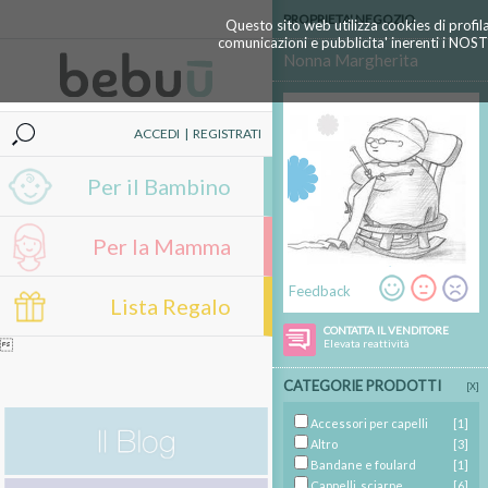
PROPRIETA' NEGOZIO
Questo sito web utilizza cookies di profil
comunicazioni e pubblicita' inerenti i NOS
Nonna Margherita
ACCEDI
|
REGISTRATI
Per il Bambino
Per la Mamma
Feedback
Lista Regalo
CONTATTA IL VENDITORE

Elevata reattività
CATEGORIE PRODOTTI
[X]
Accessori per capelli
[1]
Altro
[3]
Bandane e foulard
[1]
Cappelli, sciarpe
[6]