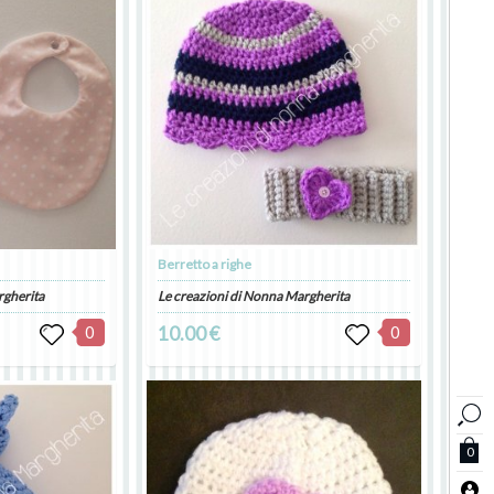
Berretto a righe
rgherita
Le creazioni di Nonna Margherita
0
10.00 €
0
0