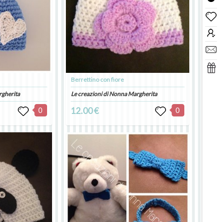
Berrettino con fiore
rgherita
Le creazioni di Nonna Margherita
0
12.00 €
0