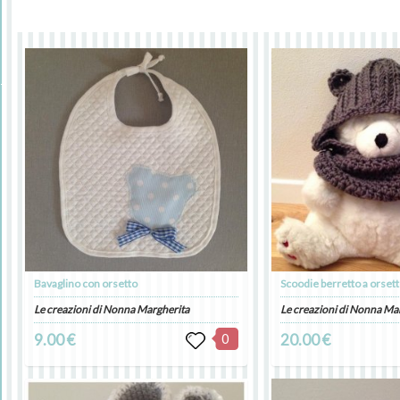
Bavaglino con orsetto
Scoodie berretto a orset
Le creazioni di Nonna Margherita
Le creazioni di Nonna Ma
9.00 €
0
20.00 €