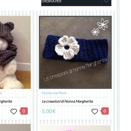
to
Fascia con fiore
rgherita
Le creazioni di Nonna Margherita
0
5.00 €
0