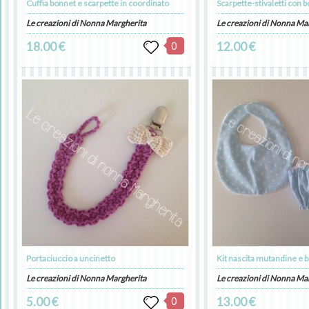
Cuffia bonnet e scarpette in coordinato
Scarpette-stivaletti con 
Le creazioni di Nonna Margherita
Le creazioni di Nonna Ma
18.00 €
0
12.00 €
Portaciuccio a uncinetto
Kit nascita mutandine e 
Le creazioni di Nonna Margherita
Le creazioni di Nonna Ma
5.00 €
0
13.00 €