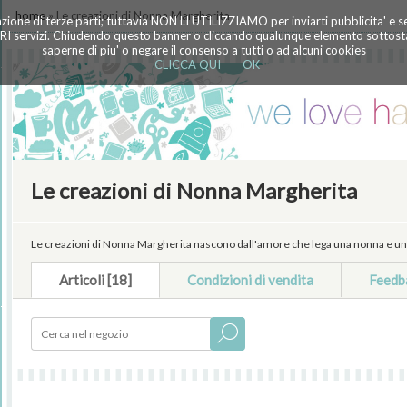
home
» Le creazioni di Nonna Margherita
azione di terze parti; tuttavia NON LI UTILIZZIAMO per inviarti pubblicita' e 
TRI servizi. Chiudendo questo banner o cliccando qualunque elemento sottostan
saperne di piu' o negare il consenso a tutti o ad alcuni cookies
CLICCA QUI
OK
Le creazioni di Nonna Margherita
Le creazioni di Nonna Margherita nascono dall'amore che lega una nonna e una 
Articoli [18]
Condizioni di vendita
Feedb