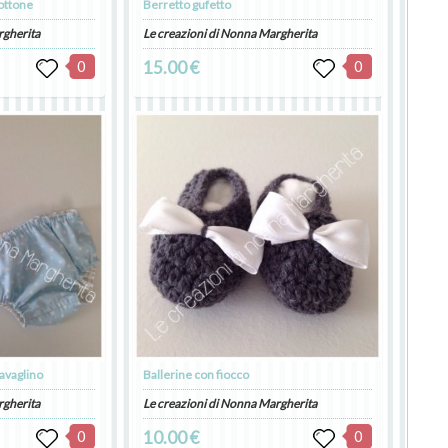
bottone
Berretto gufetto
rgherita
Le creazioni di Nonna Margherita
0
15.00 €
0
bavaglino
Ballerine con fiocco
rgherita
Le creazioni di Nonna Margherita
0
10.00 €
0