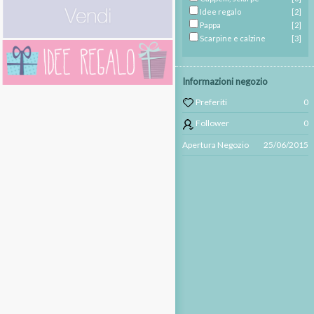
Idee regalo
[2]
Pappa
[2]
Scarpine e calzine
[3]
Informazioni negozio
Preferiti
0
Follower
0
Apertura Negozio
25/06/2015