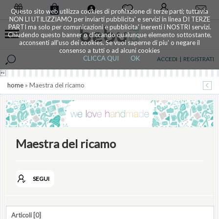
0
Questo sito web utilizza cookies di profilazione di terze parti; tuttavia
NON LI UTILIZZIAMO per inviarti pubblicita' e servizi in linea DI TERZE
PARTI ma solo per comunicazioni e pubblicita' inerenti i NOSTRI servizi.
Chiudendo questo banner o cliccando qualunque elemento sottostante,
acconsenti all'uso dei cookies. Se vuoi saperne di piu' o negare il
consenso a tutti o ad alcuni cookies
CLICCA QUI
OK
ACCEDI
|
REGISTRATI

home
» Maestra del ricamo
Maestra del ricamo
SEGUI
Articoli [0]