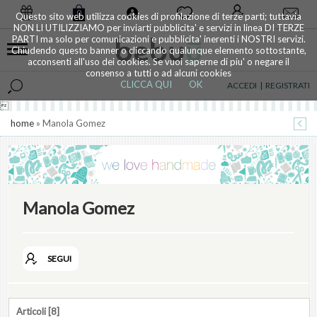
0
Questo sito web utilizza cookies di profilazione di terze parti; tuttavia
NON LI UTILIZZIAMO per inviarti pubblicita' e servizi in linea DI TERZE
PARTI ma solo per comunicazioni e pubblicita' inerenti i NOSTRI servizi.
Chiudendo questo banner o cliccando qualunque elemento sottostante,
acconsenti all'uso dei cookies. Se vuoi saperne di piu' o negare il
consenso a tutti o ad alcuni cookies
CLICCA QUI
OK
ACCEDI
|
REGISTRATI

home
» Manola Gomez
Manola Gomez
SEGUI
Articoli [8]