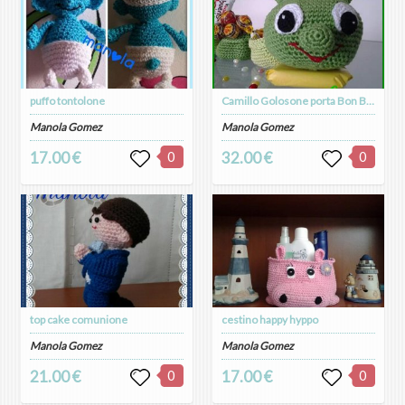
puffo tontolone
Camillo Golosone porta Bon Bon o svuota tasche per bambini
Manola Gomez
Manola Gomez
17.00 €
0
32.00 €
0
top cake comunione
cestino happy hyppo
Manola Gomez
Manola Gomez
21.00 €
0
17.00 €
0