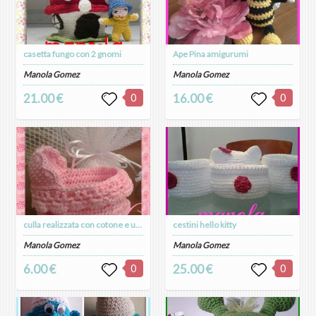
casetta fungo con 2 gnomi
Ape Pina amigurumi
Manola Gomez
Manola Gomez
21.00 €
0
16.00 €
0
culla realizzata con cotone e uncinetto
cestini hello kitty
Manola Gomez
Manola Gomez
6.00 €
0
25.00 €
0