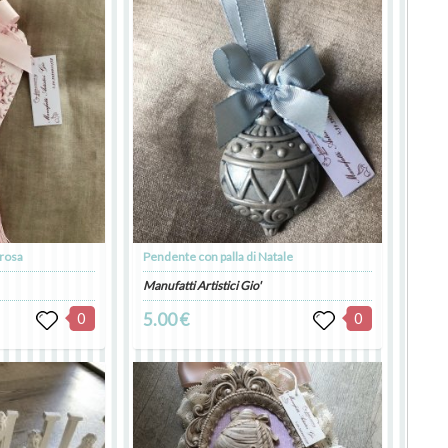
 rosa
Pendente con palla di Natale
Manufatti Artistici Gio'
0
5.00 €
0