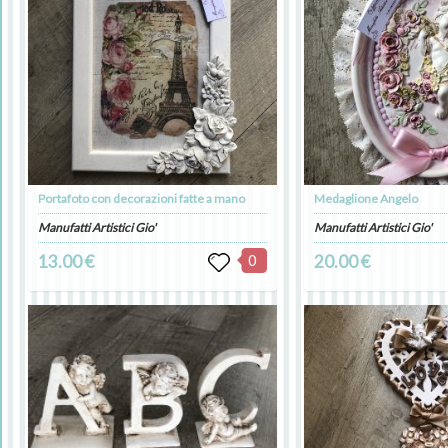
Portafoto con decorazioni fatte a mano
Medaglione Angelo
Manufatti Artistici Gio'
Manufatti Artistici Gio'
13.00 €
0
20.00 €