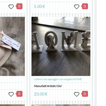
0
5.00 €
0
Lettere da appoggio con angelo HOME
Manufatti Artistici Gio'
0
20.00 €
0