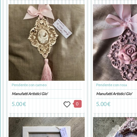
Pendente con cameo
Pendente con rosa
Manufatti Artistici Gio'
Manufatti Artistici Gio'
5.00 €
0
5.00 €