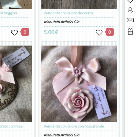
a Seggiola
Pendente con cuore decorato
Manufatti Artistici Gio'
0
5.00 €
0
rato con rosa
Pendente con cuore con rosa grande
Manufatti Artistici Gio'