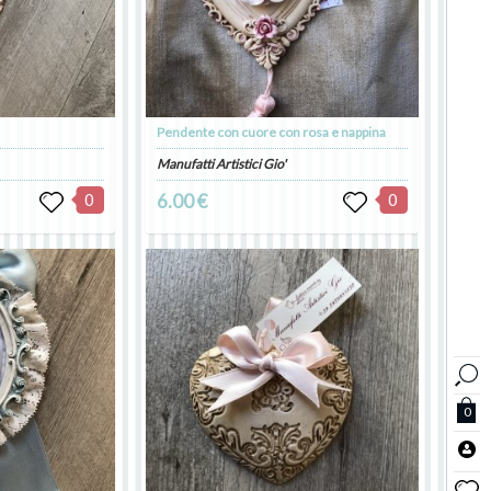
Pendente con cuore con rosa e nappina
Manufatti Artistici Gio'
0
6.00 €
0
0