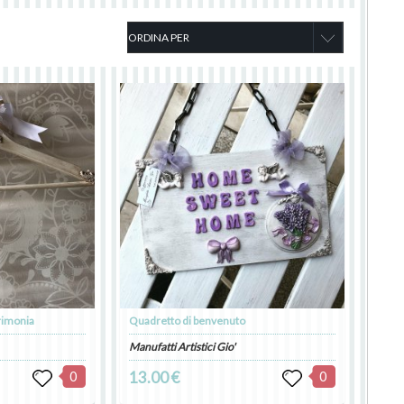
erimonia
Quadretto di benvenuto
Manufatti Artistici Gio'
0
13.00 €
0