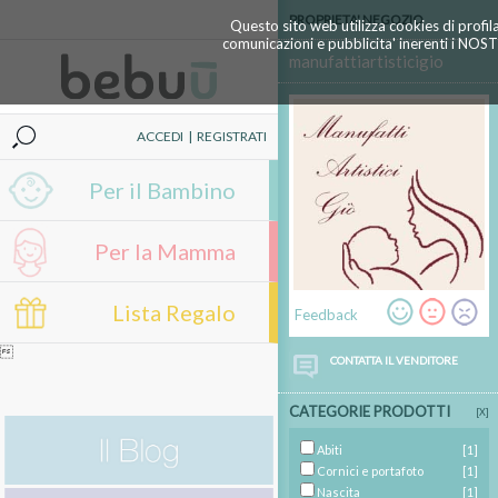
PROPRIETA' NEGOZIO
Questo sito web utilizza cookies di profil
comunicazioni e pubblicita' inerenti i NOS
manufattiartisticigio
ACCEDI
|
REGISTRATI
Per il Bambino
Per la Mamma
Lista Regalo
Feedback

CONTATTA IL VENDITORE
CATEGORIE PRODOTTI
[X]
Abiti
[1]
Cornici e portafoto
[1]
Nascita
[1]