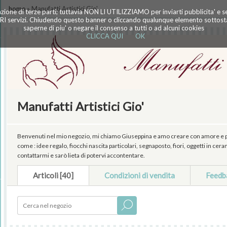
home
» Manufatti Artistici Gio'
azione di terze parti; tuttavia NON LI UTILIZZIAMO per inviarti pubblicita' e 
TRI servizi. Chiudendo questo banner o cliccando qualunque elemento sottostan
saperne di piu' o negare il consenso a tutti o ad alcuni cookies
CLICCA QUI
OK
Manufatti Artistici Gio'
Benvenuti nel mio negozio, mi chiamo Giuseppina e amo creare con amore e pass
come : idee regalo, fiocchi nascita particolari, segnaposto, fiori, oggetti in ce
contattarmi e sarò lieta di potervi accontentare.
Articoli [40]
Condizioni di vendita
Feedb