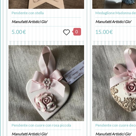
Pendente con stella
Medaglione Madonna dell
Manufatti Artistici Gio'
Manufatti Artistici Gio'
5.00 €
0
15.00 €
Pendente con cuore con rosa piccola
Pendente con cuore deco
Manufatti Artistici Gio'
Manufatti Artistici Gio'