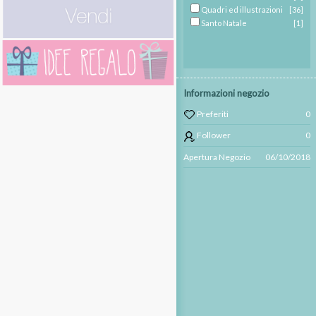
Quadri ed illustrazioni
[36]
Santo Natale
[1]
Informazioni negozio
Preferiti
0
Follower
0
Apertura Negozio
06/10/2018