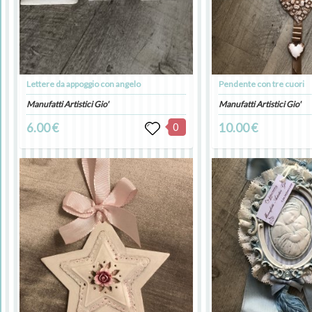
Lettere da appoggio con angelo
Pendente con tre cuori
Manufatti Artistici Gio'
Manufatti Artistici Gio'
6.00 €
0
10.00 €