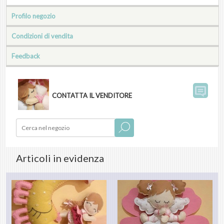
Profilo negozio
Condizioni di vendita
Feedback
CONTATTA IL VENDITORE
Articoli in evidenza