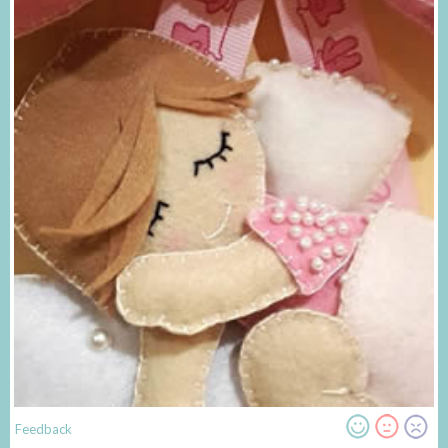
Feedback