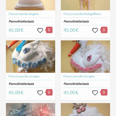
Fiocco nascita Angelo
Fiocco nascita Mongolfiera
Pannoliniefantasia
Pannoliniefantasia
45.00 €
0
45.00 €
0
Fiocco nascita cicogna
Fiocco nascita Cicogna
Pannoliniefantasia
Pannoliniefantasia
45.00 €
0
45.00 €
0