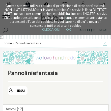
0
Questo sito web utilizza cookies di profilazione di terze parti; tuttavia
NON LI UTILIZZIAMO per inviarti pubblicita' e servizi in linea DI TERZE
PARTI ma solo per comunicazioni e pubblicita' inerenti i NOSTRI servizi.
Chiudendo questo banner o cliccando qualunque elemento sottostante,
acconsenti all'uso dei cookies. Se vuoi saperne di piu' o negare il
consenso a tutti o ad alcuni cookies
CLICCA QUI
OK
ACCEDI
|
REGISTRATI

home
» Pannoliniefantasia
Pannoliniefantasia
SEGUI
Articoli [17]