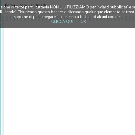
home
» Robi Handmade
azione di terze parti; tuttavia NON LI UTILIZZIAMO per inviarti pubblicita' e 
TRI servizi. Chiudendo questo banner o cliccando qualunque elemento sottostan
saperne di piu' o negare il consenso a tutti o ad alcuni cookies
CLICCA QUI
OK