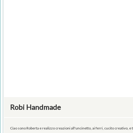
Robi Handmade
Ciao sono Roberta e realizzo creazioni all'uncinetto, ai ferri, cucito creativo, e