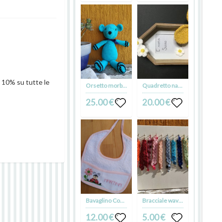
 10% su tutte le
Orsetto morbido
Quadretto nascita farfalla
25.00 €
20.00 €
Bavaglino Coccinella
Bracciale waves
12.00 €
5.00 €