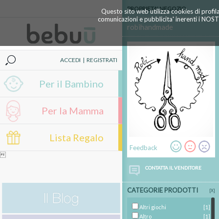
PROPRIETA' NEGOZIO
Questo sito web utilizza cookies di profil
comunicazioni e pubblicita' inerenti i NOS
robihandmade
ACCEDI
|
REGISTRATI
Per il Bambino
Per la Mamma
Lista Regalo
Feedback

CONTATTA IL VENDITORE
CATEGORIE PRODOTTI
[X]
Altri giochi
[1]
Altro
[1]