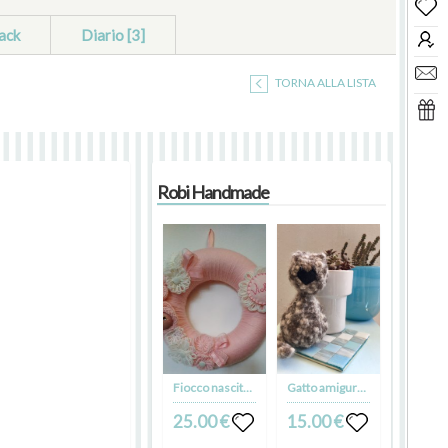
ack
Diario [3]
TORNA ALLA LISTA
Robi Handmade
Fiocco nascita in lana
Gatto amigurumi
25.00 €
15.00 €