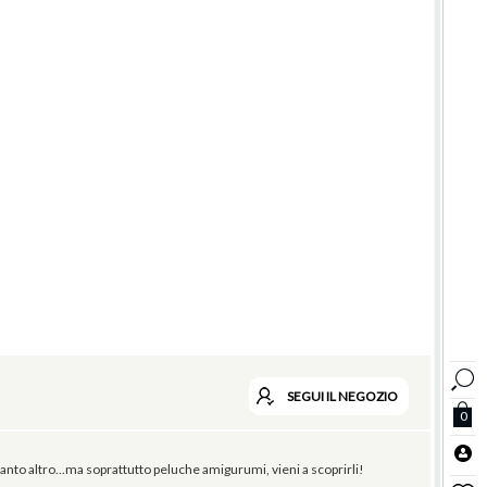
SEGUI
IL NEGOZIO
0
 tanto altro...ma soprattutto peluche amigurumi, vieni a scoprirli!