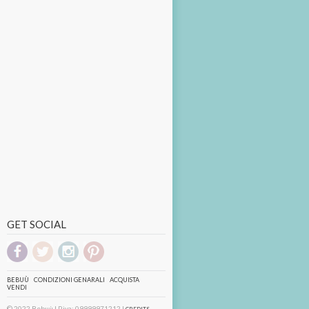
GET SOCIAL
BEBUÙ
CONDIZIONI GENARALI
ACQUISTA
VENDI
© 2022 Bebuù | P.iva: 09999971212 |