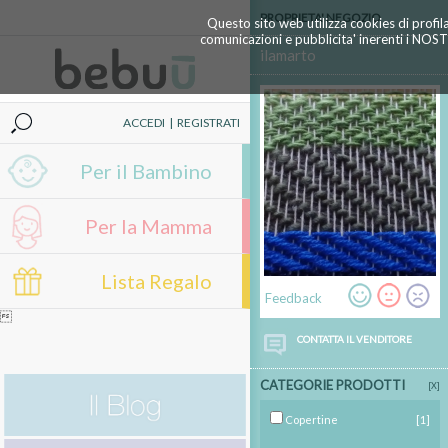
PROPRIETA' NEGOZIO
Questo sito web utilizza cookies di profil
comunicazioni e pubblicita' inerenti i NOS
ilamarto
ACCEDI
|
REGISTRATI
Per il Bambino
Per la Mamma
Lista Regalo
Feedback

CONTATTA IL VENDITORE
CATEGORIE PRODOTTI
[X]
Copertine
[1]