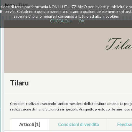
home
» Tilaru
azione di terze parti; tuttavia NON LI UTILIZZIAMO per inviarti pubblicita' e 
TRI servizi. Chiudendo questo banner o cliccando qualunque elemento sottostan
saperne di piu' o negare il consenso a tutti o ad alcuni cookies
CLICCA QUI
OK
Tilaru
Creazioni realizzate secondo l'antico mestiere della tessitura a mano. La proget
realizzazione di manufatti unici e irripetibili. Vi aspetto presto con le mie nuov
Articoli [1]
Condizioni di vendita
Feedba