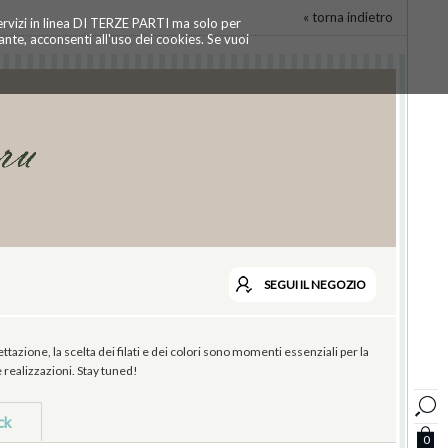
« torna indietro
servizi in linea DI TERZE PARTI ma solo per
te, acconsenti all'uso dei cookies. Se vuoi
SEGUI
IL NEGOZIO
tazione, la scelta dei filati e dei colori sono momenti essenziali per la
e realizzazioni. Stay tuned!
ck
0