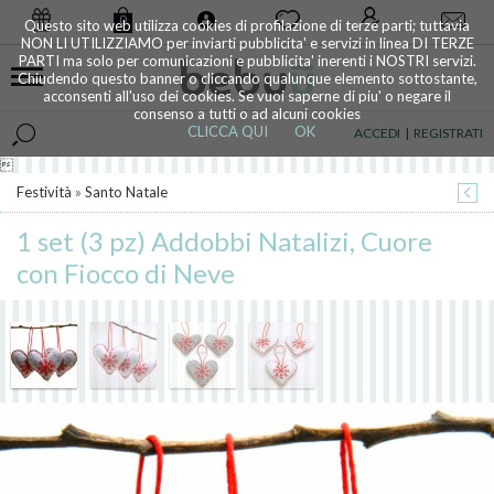
0
Questo sito web utilizza cookies di profilazione di terze parti; tuttavia
NON LI UTILIZZIAMO per inviarti pubblicita' e servizi in linea DI TERZE
PARTI ma solo per comunicazioni e pubblicita' inerenti i NOSTRI servizi.
Chiudendo questo banner o cliccando qualunque elemento sottostante,
acconsenti all'uso dei cookies. Se vuoi saperne di piu' o negare il
consenso a tutti o ad alcuni cookies
CLICCA QUI
OK
ACCEDI
|
REGISTRATI

Festività
»
Santo Natale
1 set (3 pz) Addobbi Natalizi, Cuore
con Fiocco di Neve