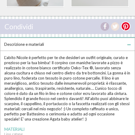
Condividi
Descrizione e materiali
L'abito Nicole è perfetto per te che desideri un outfit originale, curato e
prezioso per la tua bimba! Il corpino con maniche lavorate a pizzo è
realizzato in cotone bianco certificato Oeko-Tex ®, lavorato senza
alcuna cucitura e chiuso nel centro dietro da tre bottoncini. La gonna è in
puro lino, foderata con tessuto in puro cotone percalle. Il lino è un
meraviglioso, antico tessuto dalle innumerevoli proprietà: è rilassante,
anallergico, sano, traspirante, resistente, naturale…. L'unico tocco di
colore è dato da un filo in lino e cotone color ecru lavorato alla cintura.
Splendido il grande fiocco nel centro davanti! All'abito puoi abbinare le
scarpine, il cappellino, il portaciuccio o la fascetta realizzati con gli stessi
materiali: cercali nel mio negozio! :) Un completo raffinato e unico,
perfetto per Battesimo o cerimonia e adatto ad ogni occasione
speciale! E' una creazione Agata baby atelier! :)
MATERIALI
Lino, cotone,