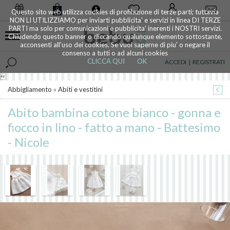
0
Questo sito web utilizza cookies di profilazione di terze parti; tuttavia
NON LI UTILIZZIAMO per inviarti pubblicita' e servizi in linea DI TERZE
PARTI ma solo per comunicazioni e pubblicita' inerenti i NOSTRI servizi.
Chiudendo questo banner o cliccando qualunque elemento sottostante,
acconsenti all'uso dei cookies. Se vuoi saperne di piu' o negare il
consenso a tutti o ad alcuni cookies
CLICCA QUI
OK
ACCEDI
|
REGISTRATI

Abbigliamento
»
Abiti e vestitini
Abito bambina cotone bianco - gonna e
fiocco in lino - fatto a mano - Battesimo
- Nicole