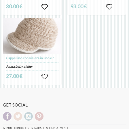
30.00 €
93.00 €
Cappellino con visiera in lino e cotone ecru - Battesimo - Tommaso
Agata baby atelier
27.00 €
GET SOCIAL
BEBUÙ
CONDIZIONI GENARALI
ACQUISTA
VENDI