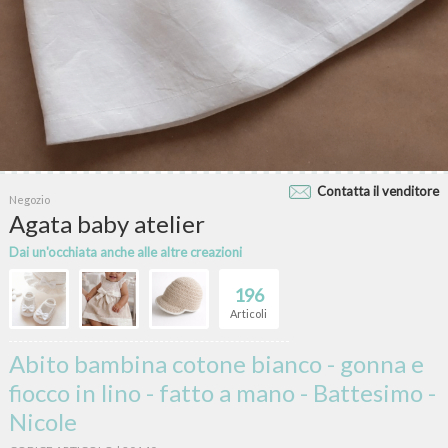
Contatta il venditore
Negozio
Agata baby atelier
Dai un'occhiata anche alle altre creazioni
196
Articoli
Abito bambina cotone bianco - gonna e
fiocco in lino - fatto a mano - Battesimo -
Nicole