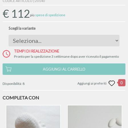
CODICE ARTICOLO | 20140
€
112
più
spese di spedizione
Scegli la variante
TEMPI DI REALIZZAZIONE
Pronto per la spedizione 3 settimane dopo aver ricevuto il pagamento
AGGIUNGI AL CARRELLO
0
Disponibilità:
8
Aggiungi ai preferiti
COMPLETA CON