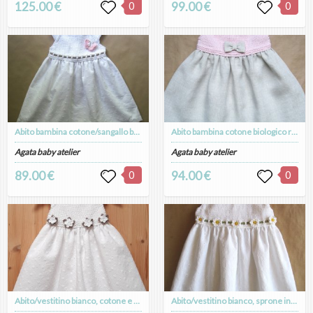
125.00 €
0
99.00 €
0
Abito bambina cotone/sangallo bianco e farfalla rosa - fatto a mano - Battesimo - Vanessa
Abito bambina cotone biologico rosa e puro lino con fiocco - fatto a mano - Aurora
Agata baby atelier
Agata baby atelier
89.00 €
0
94.00 €
0
Abito/vestitino bianco, cotone e sangallo, decorazione a fiori bianco/tortora - bambina - Alice
Abito/vestitino bianco, sprone in cotone, gonna sangallo, cintura a margherite - Battesimo - Margherita