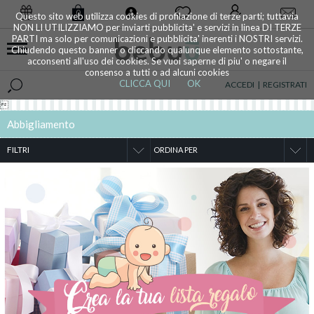
0
Questo sito web utilizza cookies di profilazione di terze parti; tuttavia
NON LI UTILIZZIAMO per inviarti pubblicita' e servizi in linea DI TERZE
PARTI ma solo per comunicazioni e pubblicita' inerenti i NOSTRI servizi.
Chiudendo questo banner o cliccando qualunque elemento sottostante,
acconsenti all'uso dei cookies. Se vuoi saperne di piu' o negare il
consenso a tutti o ad alcuni cookies
CLICCA QUI
OK
ACCEDI
|
REGISTRATI

Abbigliamento
FILTRI