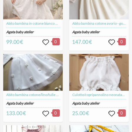
Abito bambina in cotone bianco e sangallo - fatto a mano - Battesimo - Carlotta
Abito bambina cotone avorio - gonna e fiore in velluto - fatto a mano - Battesimo - Arianna
Agata baby atelier
Agata baby atelier
99.00 €
0
147.00 €
0
Abito bambina cotone/lino/tulle bianco e fiori bianchi - fatto a mano - Battesimo - Gaia
Culotte/copripannolino neonata/bambina in puro lino bianco - fatte a mano - Battesimo - Giulia
Agata baby atelier
Agata baby atelier
133.00 €
0
25.00 €
0