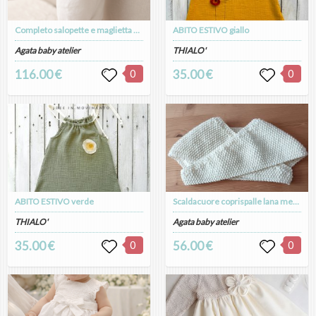
Completo salopette e maglietta bambino - cotone e lino - Battesimo - Diego
ABITO ESTIVO giallo
Agata baby atelier
THIALO'
116.00 €
0
35.00 €
0
ABITO ESTIVO verde
Scaldacuore coprispalle lana merino bambina - Battesimo - Elisa
THIALO'
Agata baby atelier
35.00 €
0
56.00 €
0