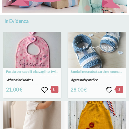
In Evidenza
Fascia per capelli e bavaglino: twin set stellare per mamme e bimbe
Sandali neonato/scarpine neonato in cotone jeans chiaro - uncinetto - fatto a mano
What Mari Makes
Agata baby atelier
21.00 €
0
28.00 €
0