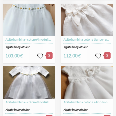
Abito bambina - cotone/lino/tulle bianco- margherite uncinetto - vestito Battesimo - manica corta - Daisy
Abito bambina cotone bianco - gonna e fiocco in lino - fatto a mano - Battesimo - Nicole
Agata baby atelier
Agata baby atelier
103.00 €
0
112.00 €
0
Abito bambina - cotone/lino/tulle bianco- margherite uncinetto - vestito Battesimo - fatto a mano - Daisy
Abito bambina cotone e lino bianco con tulle - fatto a mano - Battesimo - Greta
Agata baby atelier
Agata baby atelier