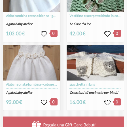
Abito bambina cotone bianco - gonna in lino e tulle - fiori rosa - fatto a mano - Battesimo - Ludovica
Vestitino e scarpette bimba in cotone verde pastello e ecru'
Agata baby atelier
Le Cose d iLice
103.00 €
0
42.00 €
0
Abito neonata/bambina - cotone bianco/panna e puro lino bianco - Battesimo - fatto a mano - Giulia
giacchetta in lana
Agata baby atelier
Creazioni all'uncinetto per bimbi
93.00 €
0
16.00 €
0
Regala una Gift Card Bebuù!