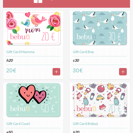
Gift Card Mamma
Gift Card Boy
h20
c30
20 €
30 €
Gift Card Cuori
Gift Card Bebuú
e50
b70