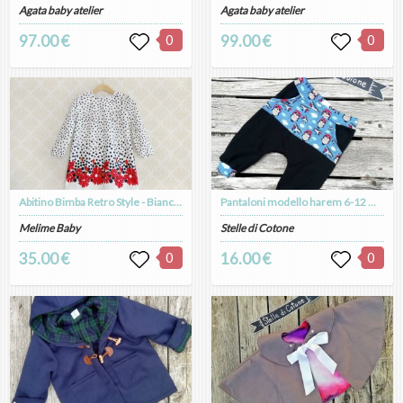
Agata baby atelier
Agata baby atelier
97.00 €
0
99.00 €
0
Abitino Bimba Retro Style - Bianco e Blu a Pois con fiorelloni rossi
Pantaloni modello harem 6-12 mesi procioni aviatori
Melime Baby
Stelle di Cotone
35.00 €
0
16.00 €
0