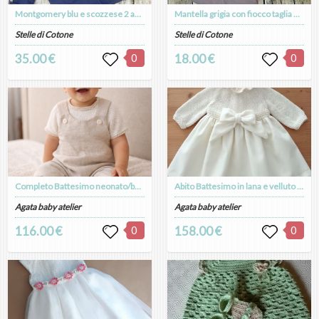
Montgomery blu e scozzese 2 anni
Mantella grigia con fiocco taglia 2 anni
Stelle di Cotone
Stelle di Cotone
35.00 €
0
18.00 €
0
Completo Battesimo neonato/bambino - salopette lino e maglietta cotone - bianco/ecrù - Samuele
Abito Battesimo in lana e velluto color panna per bambina - Anastasia
Agata baby atelier
Agata baby atelier
116.00 €
0
158.00 €
0