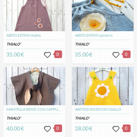
ABITO ESTIVO malva
ABITO ESTIVO azzurro
THIALO'
THIALO'
35.00 €
0
35.00 €
0
MANTELLA BEIGE CON CAPPUCCIO CONIGLIO
ABITINO INCROCIO GIALLO
THIALO'
THIALO'
40.00 €
0
28.00 €
0