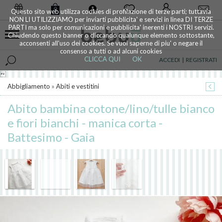
0
Questo sito web utilizza cookies di profilazione di terze parti; tuttavia
NON LI UTILIZZIAMO per inviarti pubblicita' e servizi in linea DI TERZE
PARTI ma solo per comunicazioni e pubblicita' inerenti i NOSTRI servizi.
Chiudendo questo banner o cliccando qualunque elemento sottostante,
acconsenti all'uso dei cookies. Se vuoi saperne di piu' o negare il
consenso a tutti o ad alcuni cookies
CLICCA QUI
OK
ACCEDI
|
REGISTRATI

Abbigliamento
»
Abiti e vestitini
Abito bambina cotone/lino/tulle bianco
e fiori bianchi - manica corta -
Battesimo - Gaia