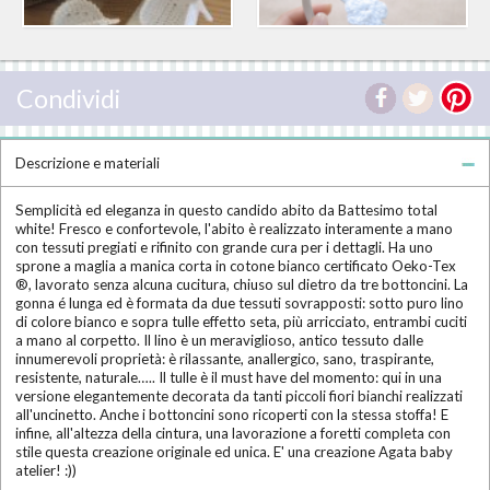
Condividi
Descrizione e materiali
Semplicità ed eleganza in questo candido abito da Battesimo total
white! Fresco e confortevole, l'abito è realizzato interamente a mano
con tessuti pregiati e rifinito con grande cura per i dettagli. Ha uno
sprone a maglia a manica corta in cotone bianco certificato Oeko-Tex
®, lavorato senza alcuna cucitura, chiuso sul dietro da tre bottoncini. La
gonna é lunga ed è formata da due tessuti sovrapposti: sotto puro lino
di colore bianco e sopra tulle effetto seta, più arricciato, entrambi cuciti
a mano al corpetto. Il lino è un meraviglioso, antico tessuto dalle
innumerevoli proprietà: è rilassante, anallergico, sano, traspirante,
resistente, naturale….. Il tulle è il must have del momento: qui in una
versione elegantemente decorata da tanti piccoli fiori bianchi realizzati
all'uncinetto. Anche i bottoncini sono ricoperti con la stessa stoffa! E
infine, all'altezza della cintura, una lavorazione a foretti completa con
stile questa creazione originale ed unica. E' una creazione Agata baby
atelier! :))