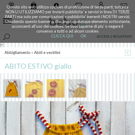
0
Questo sito web utilizza cookies di profilazione di terze parti; tuttavia
NON LI UTILIZZIAMO per inviarti pubblicita' e servizi in linea DI TERZE
PARTI ma solo per comunicazioni e pubblicita' inerenti i NOSTRI servizi.
Chiudendo questo banner o cliccando qualunque elemento sottostante,
acconsenti all'uso dei cookies. Se vuoi saperne di piu' o negare il
consenso a tutti o ad alcuni cookies
CLICCA QUI
OK
ACCEDI
|
REGISTRATI

Abbigliamento
»
Abiti e vestitini
ABITO ESTIVO giallo