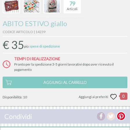
79
Articoli
ABITO ESTIVO giallo
CODICE ARTICOLO | 14239
€
35
più
spese di spedizione
TEMPI DI REALIZZAZIONE
Pronto per la spedizione 3-5 giorni lavorativi dopo aver ricevuto il
pagamento
AGGIUNGI AL CARRELLO
0
Disponibilità:
10
Aggiungi ai preferiti
Condividi