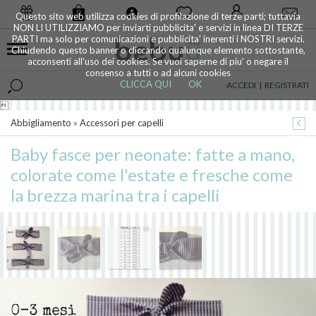
0
Questo sito web utilizza cookies di profilazione di terze parti; tuttavia
NON LI UTILIZZIAMO per inviarti pubblicita' e servizi in linea DI TERZE
PARTI ma solo per comunicazioni e pubblicita' inerenti i NOSTRI servizi.
Chiudendo questo banner o cliccando qualunque elemento sottostante,
acconsenti all'uso dei cookies. Se vuoi saperne di piu' o negare il
consenso a tutti o ad alcuni cookies
CLICCA QUI
OK
ACCEDI
|
REGISTRATI

Abbigliamento
»
Accessori per capelli
Baby fasce per neonate: fatte a mano,
colorate come l'estate e fresche come
la brezza marina tra i capelli