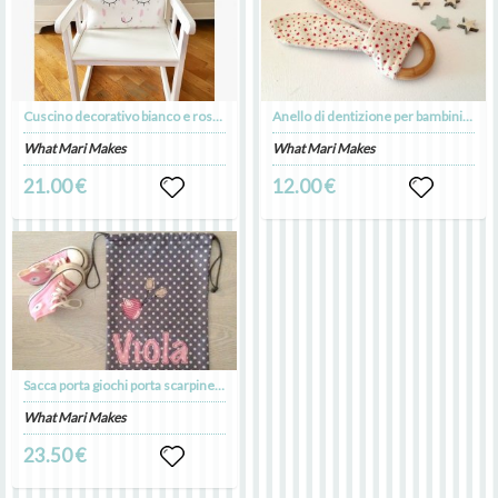
Cuscino decorativo bianco e rosa a forma di corona per piccole principesse, decorazione camera bambina
Anello di dentizione per bambini e massaggiagengive in legno a forma di orecchie di coniglio con stelline rosse
What Mari Makes
What Mari Makes
21.00 €
12.00 €
Sacca porta giochi porta scarpine o porta tutto: cotone a pois uccellino e nome personalizzabile
What Mari Makes
23.50 €