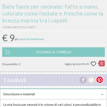
Baby fasce per neonate: fatte a mano,
colorate come l'estate e fresche come la
brezza marina tra i capelli
CODICE ARTICOLO | 4477
€
9
più
spese di spedizione
AGGIUNGI AL CARRELLO
0
Disponibilità:
3
Aggiungi ai preferiti
Condividi
Descrizione e materiali
La mia fascia per neonati è in cotone di vari colori, è personalizzabile in