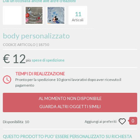
Dai un'occhiata anche alle altre creazioni
11
Articoli
body personalizzato
CODICE ARTICOLO | 18750
€
12
più
spese di spedizione
TEMPI DI REALIZZAZIONE
Pronto per la spedizione 10 giorni lavorativi dopo aver ricevuto il
pagamento
AL MOMENTO NON DISPONIBILE
GUARDA ALTRI OGGETTI SIMILI
0
Disponibilità:
10
Aggiungi ai preferiti
QUESTO PRODOTTO PUO' ESSERE PERSONALIZZATO SU RICHIESTA