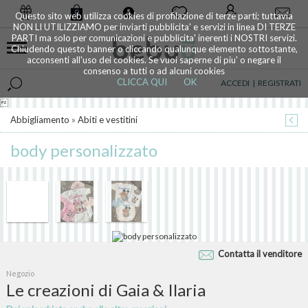
0
Questo sito web utilizza cookies di profilazione di terze parti; tuttavia
NON LI UTILIZZIAMO per inviarti pubblicita' e servizi in linea DI TERZE
PARTI ma solo per comunicazioni e pubblicita' inerenti i NOSTRI servizi.
Chiudendo questo banner o cliccando qualunque elemento sottostante,
acconsenti all'uso dei cookies. Se vuoi saperne di piu' o negare il
consenso a tutti o ad alcuni cookies
CLICCA QUI
OK
ACCEDI
|
REGISTRATI

Abbigliamento
»
Abiti e vestitini
body personalizzato
Contatta il venditore
Negozio
Le creazioni di Gaia & Ilaria