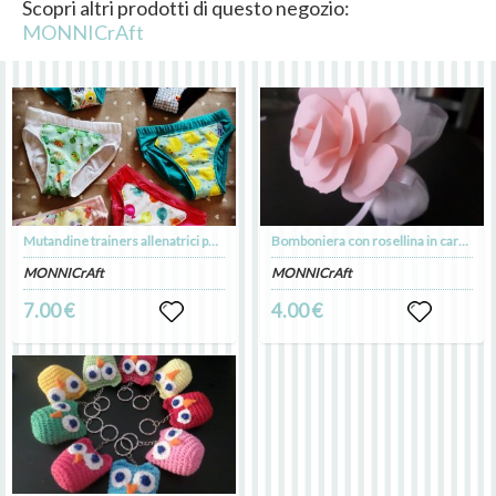
Scopri altri prodotti di questo negozio:
MONNICrAft
Mutandine trainers allenatrici per vasino
Bomboniera con rosellina in carta, tulle, confetti, bigliettino e nastro
MONNICrAft
MONNICrAft
7.00 €
4.00 €