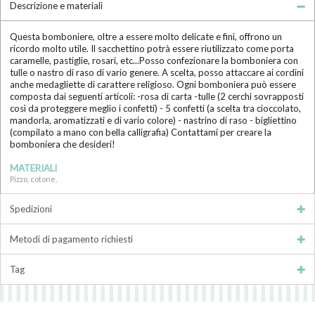
Descrizione e materiali
Questa bomboniere, oltre a essere molto delicate e fini, offrono un
ricordo molto utile. Il sacchettino potrà essere riutilizzato come porta
caramelle, pastiglie, rosari, etc...Posso confezionare la bomboniera con
tulle o nastro di raso di vario genere. A scelta, posso attaccare ai cordini
anche medagliette di carattere religioso. Ogni bomboniera può essere
composta dai seguenti articoli: -rosa di carta -tulle (2 cerchi sovrapposti
così da proteggere meglio i confetti) - 5 confetti (a scelta tra cioccolato,
mandorla, aromatizzati e di vario colore) - nastrino di raso - bigliettino
(compilato a mano con bella calligrafia) Contattami per creare la
bomboniera che desideri!
MATERIALI
Pizzo, cotone,
Spedizioni
Metodi di pagamento richiesti
Tag