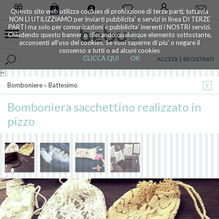
0
Questo sito web utilizza cookies di profilazione di terze parti; tuttavia
NON LI UTILIZZIAMO per inviarti pubblicita' e servizi in linea DI TERZE
PARTI ma solo per comunicazioni e pubblicita' inerenti i NOSTRI servizi.
Chiudendo questo banner o cliccando qualunque elemento sottostante,
acconsenti all'uso dei cookies. Se vuoi saperne di piu' o negare il
consenso a tutti o ad alcuni cookies
CLICCA QUI
OK
ACCEDI
|
REGISTRATI

Bomboniere
»
Battesimo
Bomboniera sacchettino realizzato in
pizzo