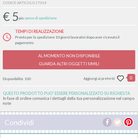
CODICE ARTICOLO | 7014
€
5
più
spese di spedizione
TEMPI DI REALIZZAZIONE
Pronto per la spedizione 10 giorni lavorativi dopo aver ricevuto il
pagamento
AL MOMENTO NON DISPONIBILE
GUARDA ALTRI OGGETTI SIMILI
0
Disponibilità:
100
Aggiungi ai preferiti
QUESTO PRODOTTO PUO' ESSERE PERSONALIZZATO SU RICHIESTA
In fase di ordine comunica i dettagli della tua personalizzazione nel campo
note
Condividi