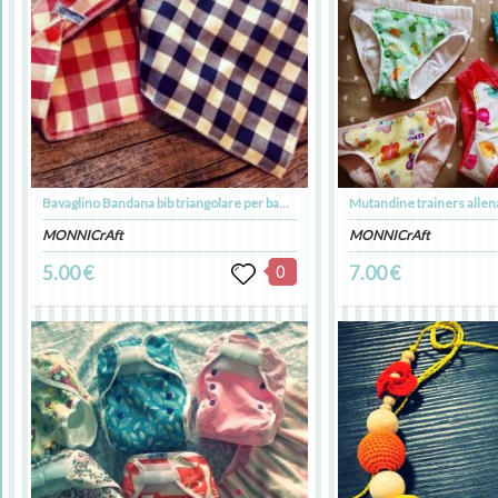
Bavaglino Bandana bib triangolare per bambino con chiusura regolabile a bottoni
Mutandine trainers allena
MONNICrAft
MONNICrAft
5.00 €
0
7.00 €