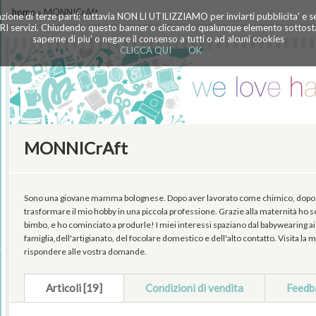
home
» MONNICrAft
azione di terze parti; tuttavia NON LI UTILIZZIAMO per inviarti pubblicita' e 
TRI servizi. Chiudendo questo banner o cliccando qualunque elemento sottostan
saperne di piu' o negare il consenso a tutti o ad alcuni cookies
CLICCA QUI
OK
MONNICrAft
Sono una giovane mamma bolognese. Dopo aver lavorato come chimico, dopo la g
trasformare il mio hobby in una piccola professione. Grazie alla maternità ho sc
bimbo, e ho cominciato a produrle! I miei interessi spaziano dal babywearing ai 
famiglia,dell'artigianato, del focolare domestico e dell'alto contatto. Visita la
rispondere alle vostra domande.
Articoli [19]
Condizioni di vendita
Feedb