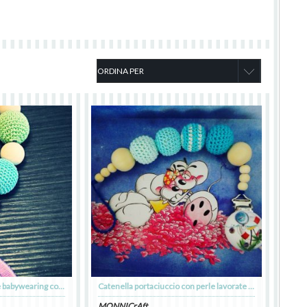
Collane da allattamento e babywearing con anello in legno o silicone e perle lavorate all'uncinetto
Catenella portaciuccio con perle lavorate all'uncinetto
MONNICrAft