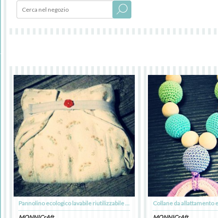
Pannolino ecologico lavabile riutilizzabile modello prefold con chiusura elastica
MONNICrAft
MONNICrAft