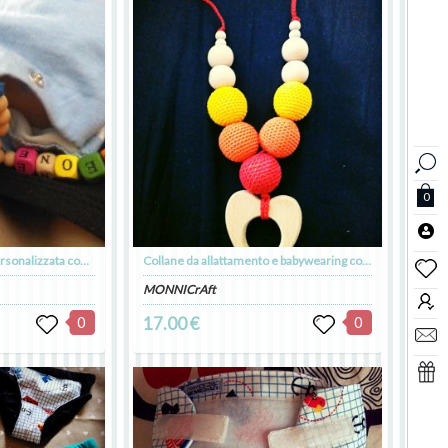
0
Catenella portaciuccio personalizzata con nome e fiore all'uncinetto
Collane da allattamento e babywearing con pendente e perle in legno
MONNICrAft
0
17.00 €
0