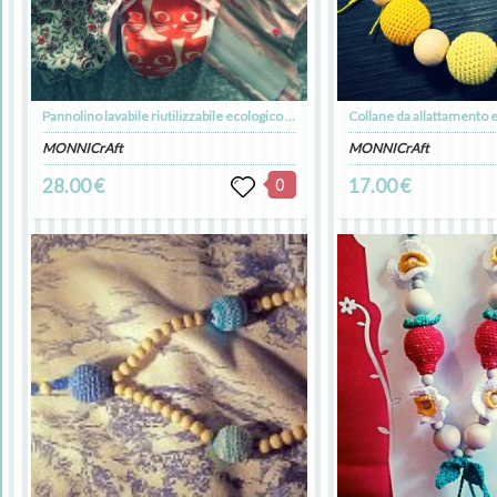
Pannolino lavabile riutilizzabile ecologico modello ai2 tutto-in-due con chiusura velcro e bottoni resize
MONNICrAft
MONNICrAft
28.00 €
0
17.00 €