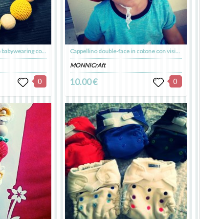
Collane da allattamento e babywearing con perle e roselline all'uncinetto
Cappellino double-face in cotone con visiera e cordino all'uncinetto
MONNICrAft
0
10.00 €
0