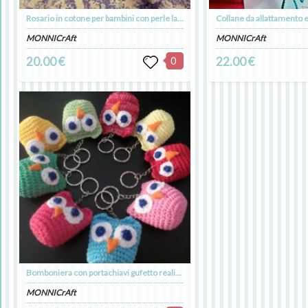
Rosario in cotone per bambini con perle lavorate all'uncinetto e in legno grezzo, personalizzabile con nome
MONNICrAft
MONNICrAft
20.00 €
0
22.00 €
Bomboniera con portachiavi gufetto realizzato all'uncinetto
MONNICrAft