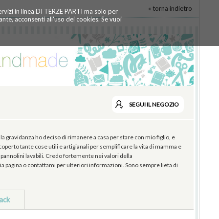
« torna indietro
servizi in linea DI TERZE PARTI ma solo per
te, acconsenti all'uso dei cookies. Se vuoi
SEGUI
IL NEGOZIO
ravidanza ho deciso di rimanere a casa per stare con mio figlio, e
operto tante cose utili e artigianali per semplificare la vita di mamma e
pannolini lavabili. Credo fortemente nei valori della
 mia pagina o contattami per ulteriori informazioni. Sono sempre lieta di
ack