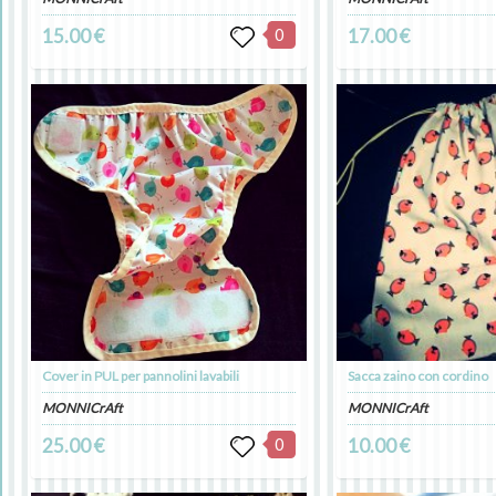
15.00 €
0
17.00 €
Cover in PUL per pannolini lavabili
Sacca zaino con cordino
MONNICrAft
MONNICrAft
25.00 €
0
10.00 €