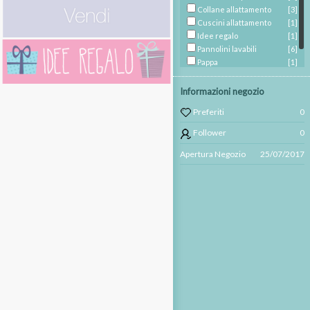
Collane allattamento
[3]
Cuscini allattamento
[1]
Idee regalo
[1]
Pannolini lavabili
[6]
Pappa
[1]
Zaini ed astucci
[1]
Informazioni negozio
Preferiti
0
Follower
0
Apertura Negozio
25/07/2017