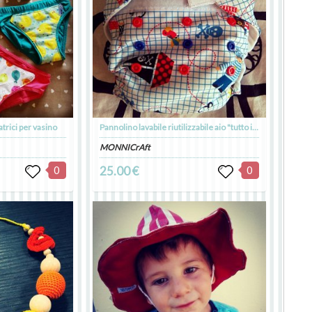
trici per vasino
Pannolino lavabile riutilizzabile aio "tutto in 1" impermeabile taglia unica
MONNICrAft
0
25.00 €
0