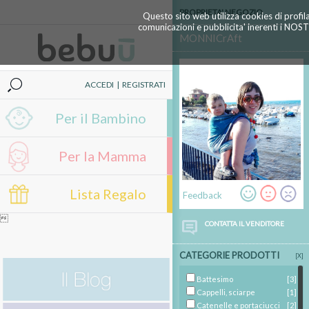
PROPRIETA' NEGOZIO
Questo sito web utilizza cookies di profil
comunicazioni e pubblicita' inerenti i NOS
MONNICrAft
ACCEDI
|
REGISTRATI
Per il Bambino
Per la Mamma
Lista Regalo
Feedback

CONTATTA IL VENDITORE
CATEGORIE PRODOTTI
[X]
Battesimo
[3]
Cappelli, sciarpe
[1]
Catenelle e portaciucci
[2]