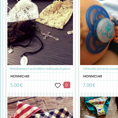
Bomboniera sacchettino realizzato in pizzo
MONNICrAft
MONNICrAft
5.00 €
0
7.00 €