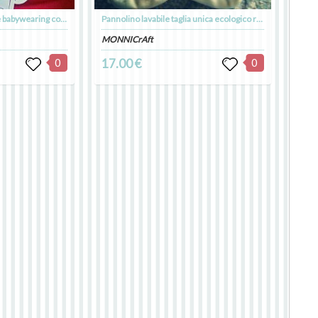
Collane da allattamento e babywearing con animali e frutta lavorati all'uncinetto
Pannolino lavabile taglia unica ecologico riutilizzabile modello fitted con chiusura velcro e bottoni resize
MONNICrAft
0
17.00 €
0