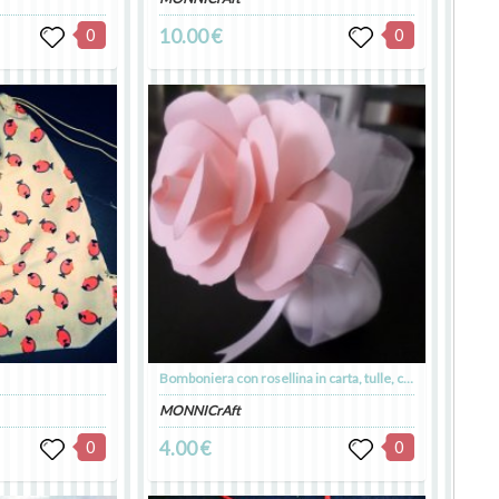
0
10.00 €
0
Bomboniera con rosellina in carta, tulle, confetti, bigliettino e nastro
MONNICrAft
0
4.00 €
0