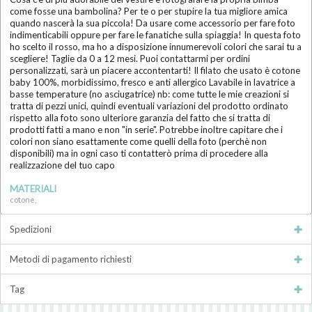
come fosse una bambolina? Per te o per stupire la tua migliore amica
quando nascerà la sua piccola! Da usare come accessorio per fare foto
indimenticabili oppure per fare le fanatiche sulla spiaggia! In questa foto
ho scelto il rosso, ma ho a disposizione innumerevoli colori che sarai tu a
scegliere! Taglie da 0 a 12 mesi. Puoi contattarmi per ordini
personalizzati, sarà un piacere accontentarti! Il filato che usato è cotone
baby 100%, morbidissimo, fresco e anti allergico Lavabile in lavatrice a
basse temperature (no asciugatrice) nb: come tutte le mie creazioni si
tratta di pezzi unici, quindi eventuali variazioni del prodotto ordinato
rispetto alla foto sono ulteriore garanzia del fatto che si tratta di
prodotti fatti a mano e non "in serie". Potrebbe inoltre capitare che i
colori non siano esattamente come quelli della foto (perchè non
disponibili) ma in ogni caso ti contatterò prima di procedere alla
realizzazione del tuo capo
MATERIALI
cotone,
Spedizioni
Metodi di pagamento richiesti
Tag