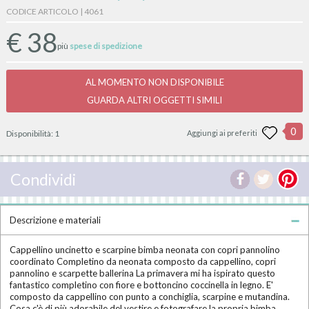
CODICE ARTICOLO | 4061
€
38
più
spese di spedizione
AL MOMENTO NON DISPONIBILE
GUARDA ALTRI OGGETTI SIMILI
0
Disponibilità:
1
Aggiungi ai preferiti
Condividi
Descrizione e materiali
Cappellino uncinetto e scarpine bimba neonata con copri pannolino
coordinato Completino da neonata composto da cappellino, copri
pannolino e scarpette ballerina La primavera mi ha ispirato questo
fantastico completino con fiore e bottoncino coccinella in legno. E'
composto da cappellino con punto a conchiglia, scarpine e mutandina.
Cosa c'è di più adorabile del vestire e fotografare la propria bimba