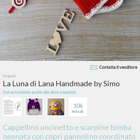
Contatta il venditore
Negozio
La Luna di Lana Handmade by Simo
Dai un'occhiata anche alle altre creazioni
106
Articoli
Cappellino uncinetto e scarpine bimba
neonata con copri pannolino coordinato