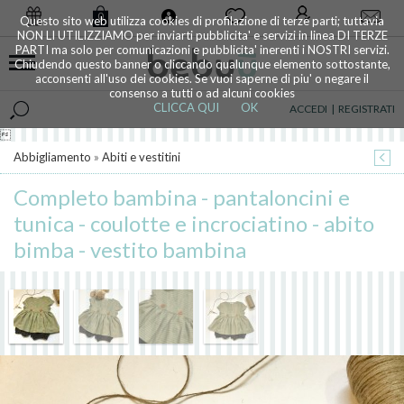
0
Questo sito web utilizza cookies di profilazione di terze parti; tuttavia
NON LI UTILIZZIAMO per inviarti pubblicita' e servizi in linea DI TERZE
PARTI ma solo per comunicazioni e pubblicita' inerenti i NOSTRI servizi.
Chiudendo questo banner o cliccando qualunque elemento sottostante,
acconsenti all'uso dei cookies. Se vuoi saperne di piu' o negare il
consenso a tutti o ad alcuni cookies
CLICCA QUI
OK
ACCEDI
|
REGISTRATI

Abbigliamento
»
Abiti e vestitini
Completo bambina - pantaloncini e
tunica - coulotte e incrociatino - abito
bimba - vestito bambina