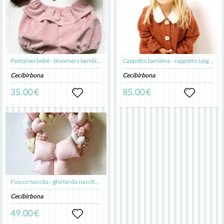
Pantaloni bebè - bloomers bambina - coulotte - pantaloni a sbuffo
Cappotto bambina - cappotto spigato - giacca bimba
Cecibirbona
Cecibirbona
35.00 €
85.00 €
Fiocco nascita - ghirlanda nascita - ghirlanda con cuori
Cecibirbona
49.00 €