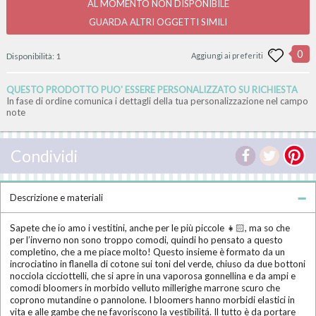
AL MOMENTO NON DISPONIBILE
GUARDA ALTRI OGGETTI SIMILI
0
Disponibilità:
1
Aggiungi ai preferiti
QUESTO PRODOTTO PUO' ESSERE PERSONALIZZATO SU RICHIESTA
In fase di ordine comunica i dettagli della tua personalizzazione nel campo
note
Condividi
Descrizione e materiali
Sapete che io amo i vestitini, anche per le più piccole 👧🏻, ma so che
per l’inverno non sono troppo comodi, quindi ho pensato a questo
completino, che a me piace molto! Questo insieme è formato da un
incrociatino in flanella di cotone sui toni del verde, chiuso da due bottoni
nocciola cicciottelli, che si apre in una vaporosa gonnellina e da ampi e
comodi bloomers in morbido velluto millerighe marrone scuro che
coprono mutandine o pannolone. I bloomers hanno morbidi elastici in
vita e alle gambe che ne favoriscono la vestibilitá. Il tutto è da portare