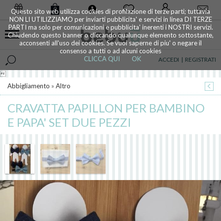
0
Questo sito web utilizza cookies di profilazione di terze parti; tuttavia
NON LI UTILIZZIAMO per inviarti pubblicita' e servizi in linea DI TERZE
PARTI ma solo per comunicazioni e pubblicita' inerenti i NOSTRI servizi.
Chiudendo questo banner o cliccando qualunque elemento sottostante,
acconsenti all'uso dei cookies. Se vuoi saperne di piu' o negare il
consenso a tutti o ad alcuni cookies
CLICCA QUI
OK
ACCEDI
|
REGISTRATI

Abbigliamento
»
Altro
CRAVATTA PAPILLON PER BAMBINO
E PAPA' SET DUE PEZZI