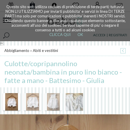
0
Questo sito web utilizza cookies di profilazione di terze parti; tuttavia
NON LI UTILIZZIAMO per inviarti pubblicita' e servizi in linea DI TERZE
PARTI ma solo per comunicazioni e pubblicita' inerenti i NOSTRI servizi.
Chiudendo questo banner o cliccando qualunque elemento sottostante,
acconsenti all'uso dei cookies. Se vuoi saperne di piu' o negare il
consenso a tutti o ad alcuni cookies
CLICCA QUI
OK
ACCEDI
|
REGISTRATI

Abbigliamento
»
Abiti e vestitini
Culotte/copripannolino
neonata/bambina in puro lino bianco -
fatte a mano - Battesimo - Giulia