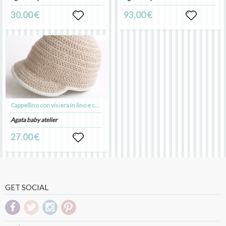
30.00 €
93.00 €
Cappellino con visiera in lino e cotone ecru - Battesimo - Tommaso
Agata baby atelier
27.00 €
GET SOCIAL