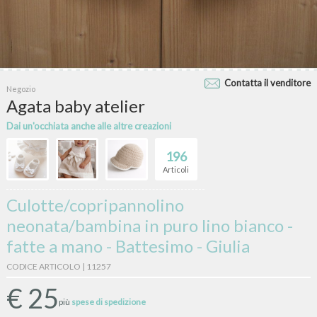
Contatta il venditore
Negozio
Agata baby atelier
Dai un'occhiata anche alle altre creazioni
196
Articoli
Culotte/copripannolino
neonata/bambina in puro lino bianco -
fatte a mano - Battesimo - Giulia
CODICE ARTICOLO | 11257
€
25
più
spese di spedizione