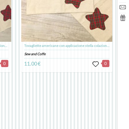
Tovagliette americane personalizzate con applicazione nome o frase con nome o frase colazione pranzo cena
Tovagliette americane con applicazione stella colazione pranzo cena
Sew and Coffe
0
11.00 €
0