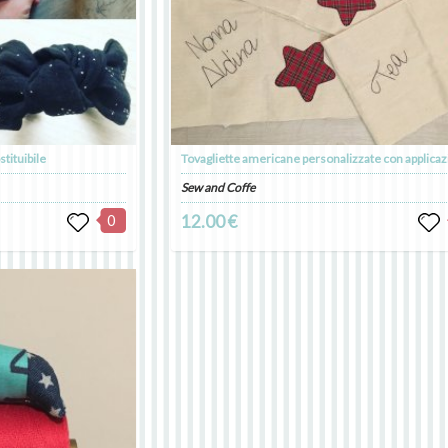
stituibile
Sew and Coffe
0
12.00 €