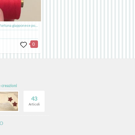
sarubobo piccola bambola porta fortuna giapponese portachiavi spilla calamita
0
e creazioni
43
Articoli
io