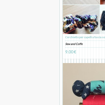
Cerchietto per capelli a fascia so
Sew and Coffe
9.00 €