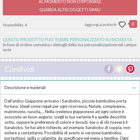
AL MOMENTO NON DISPONIBILE
GUARDA ALTRI OGGETTI SIMILI
0
Disponibilità:
4
Aggiungi ai preferiti
QUESTO PRODOTTO PUO' ESSERE PERSONALIZZATO SU RICHIESTA
In fase di ordine comunica i dettagli della tua personalizzazione nel campo
note
Condividi
Descrizione e materiali
Dall'antico Giappone arrivano i Sarubobo, piccole bamboline porta
fortuna. Ideali come regali per ogni ricorrenza, Natale, compleanno,
matrimonio, nascita,... Nella credenza giapponese ad ogni colore è
associato un buon augurio, scegli la tua variante fra quelle descritte
sotto, oppure le preferenze di colore e tessuti, tue o di chi riceverà il
Sarubobo. Se hai altre richieste, ad esempio Sarubobo di coppia, non
esitare a contattarmi. Possibilità di averlo in versione bambolina,
portachiavi, spilla o calamita, da specificare nel menu a tendina. Ogni