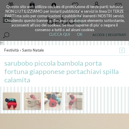
0
Questo sito web utilizza cookies di profilazione di terze parti; tuttavia
NON LI UTILIZZIAMO per inviarti pubblicita' e servizi in linea DI TERZE
PARTI ma solo per comunicazioni e pubblicita' inerenti i NOSTRI servizi.
Chiudendo questo banner o cliccando qualunque elemento sottostante,
acconsenti all'uso dei cookies. Se vuoi saperne di piu' o negare il
consenso a tutti o ad alcuni cookies
CLICCA QUI
OK
ACCEDI
|
REGISTRATI

Festività
»
Santo Natale
sarubobo piccola bambola porta
fortuna giapponese portachiavi spilla
calamita