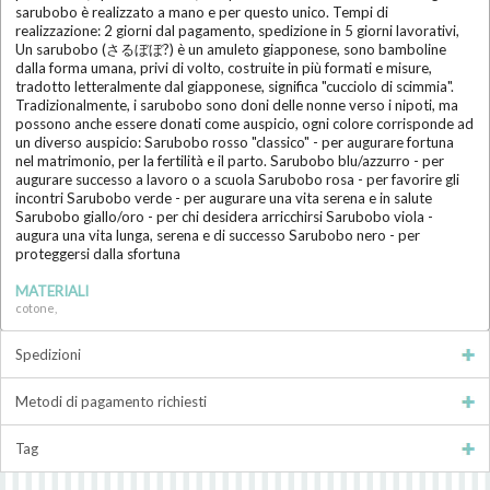
sarubobo è realizzato a mano e per questo unico. Tempi di
realizzazione: 2 giorni dal pagamento, spedizione in 5 giorni lavorativi,
Un sarubobo (さるぼぼ?) è un amuleto giapponese, sono bamboline
dalla forma umana, privi di volto, costruite in più formati e misure,
tradotto letteralmente dal giapponese, significa "cucciolo di scimmia".
Tradizionalmente, i sarubobo sono doni delle nonne verso i nipoti, ma
possono anche essere donati come auspicio, ogni colore corrisponde ad
un diverso auspicio: Sarubobo rosso "classico" - per augurare fortuna
nel matrimonio, per la fertilità e il parto. Sarubobo blu/azzurro - per
augurare successo a lavoro o a scuola Sarubobo rosa - per favorire gli
incontri Sarubobo verde - per augurare una vita serena e in salute
Sarubobo giallo/oro - per chi desidera arricchirsi Sarubobo viola -
augura una vita lunga, serena e di successo Sarubobo nero - per
proteggersi dalla sfortuna
MATERIALI
cotone,
Spedizioni
Metodi di pagamento richiesti
Tag