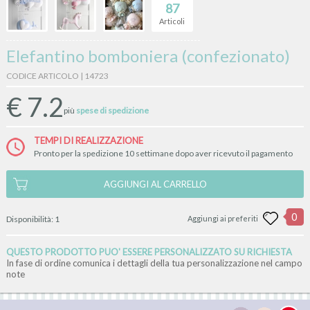
87
Articoli
Elefantino bomboniera (confezionato)
CODICE ARTICOLO | 14723
€
7.2
più
spese di spedizione
TEMPI DI REALIZZAZIONE
Pronto per la spedizione 10 settimane dopo aver ricevuto il pagamento
AGGIUNGI AL CARRELLO
0
Disponibilità:
1
Aggiungi ai preferiti
QUESTO PRODOTTO PUO' ESSERE PERSONALIZZATO SU RICHIESTA
In fase di ordine comunica i dettagli della tua personalizzazione nel campo
note