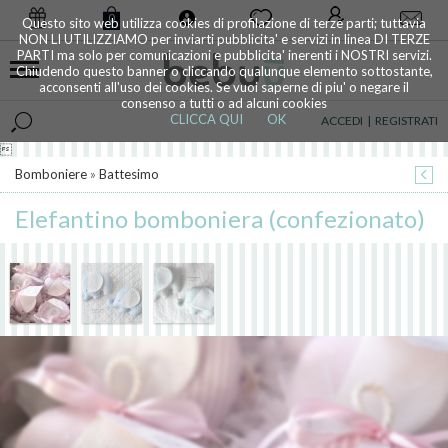
0
Questo sito web utilizza cookies di profilazione di terze parti; tuttavia
NON LI UTILIZZIAMO per inviarti pubblicita' e servizi in linea DI TERZE
PARTI ma solo per comunicazioni e pubblicita' inerenti i NOSTRI servizi.
Chiudendo questo banner o cliccando qualunque elemento sottostante,
acconsenti all'uso dei cookies. Se vuoi saperne di piu' o negare il
consenso a tutti o ad alcuni cookies
CLICCA QUI
OK
ACCEDI
|
REGISTRATI

Bomboniere
»
Battesimo
Elefantino bomboniera (confezionato)