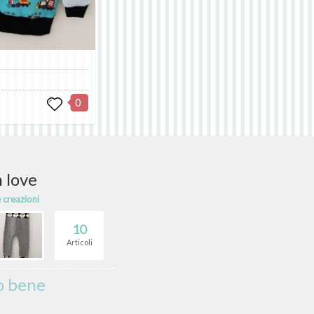
0
 love
e creazioni
10
Articoli
o bene