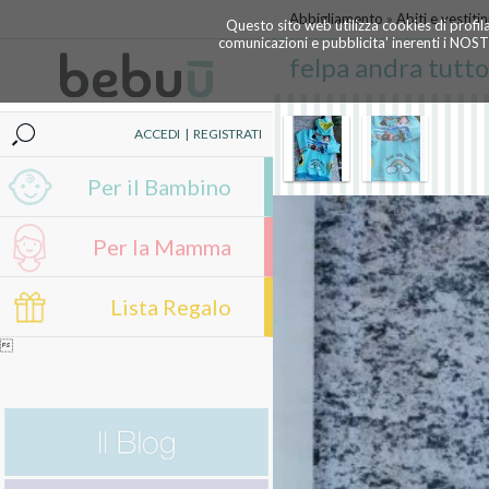
Abbigliamento
»
Abiti e vestitin
Questo sito web utilizza cookies di profil
comunicazioni e pubblicita' inerenti i NOS
felpa andra tutt
ACCEDI
|
REGISTRATI
Per il Bambino
Per la Mamma
Lista Regalo
