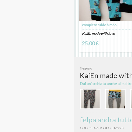
completo caldo bimbo
KaiEn made with love
25.00 €
Negozio
KaiEn made with
Dai un'occhiata anche alle altr
felpa andra tutt
CODICE ARTICOLO | 16220