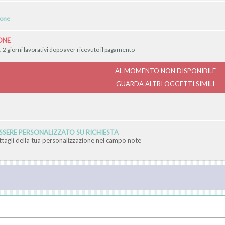
ione
ONE
-2 giorni lavorativi dopo aver ricevuto il pagamento
AL MOMENTO NON DISPONIBILE
GUARDA ALTRI OGGETTI SIMILI
SERE PERSONALIZZATO SU RICHIESTA
ettagli della tua personalizzazione nel campo note