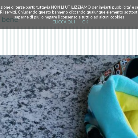
i
azione di terze parti; tuttavia NON LI UTILIZZIAMO per inviarti pubblicita' e 
TRI servizi. Chiudendo questo banner o cliccando qualunque elemento sottostan
o bene
saperne di piu' o negare il consenso a tutti o ad alcuni cookies
CLICCA QUI
OK