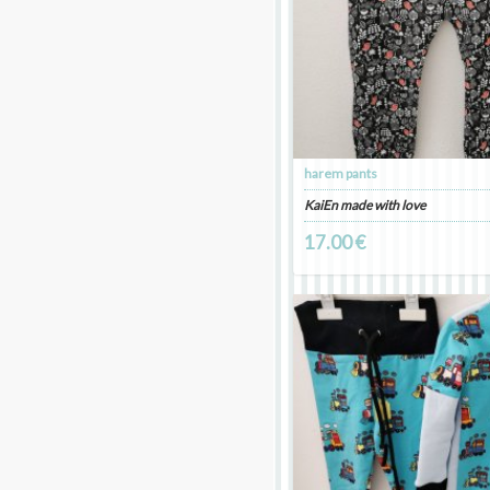
harem pants
KaiEn made with love
17.00 €