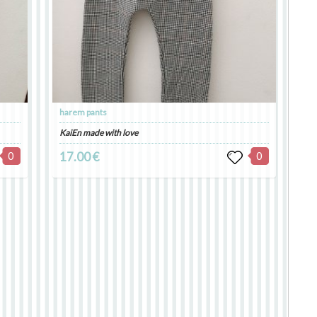
harem pants
KaiEn made with love
0
17.00 €
0