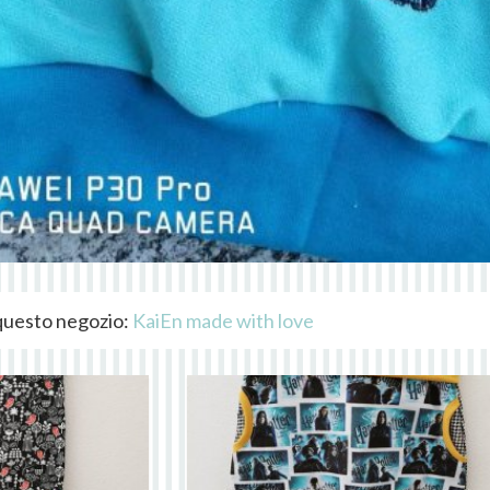
i questo negozio:
KaiEn made with love