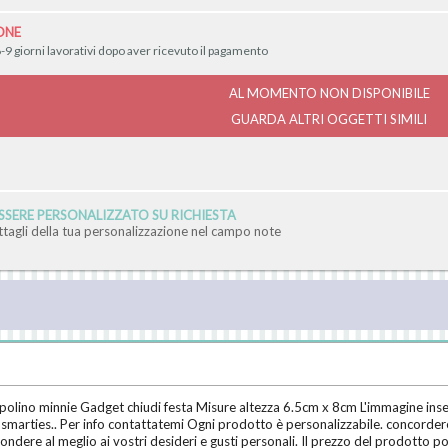
ONE
-9 giorni lavorativi dopo aver ricevuto il pagamento
AL MOMENTO NON DISPONIBILE
GUARDA ALTRI OGGETTI SIMILI
SERE PERSONALIZZATO SU RICHIESTA
ettagli della tua personalizzazione nel campo note
olino minnie Gadget chiudi festa Misure altezza 6.5cm x 8cm L'immagine inse
n smarties.. Per info contattatemi Ogni prodotto è personalizzabile. concorder
pondere al meglio ai vostri desideri e gusti personali. Il prezzo del prodotto pot