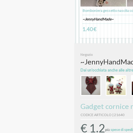
Bomboniera gessetto nascita c
~JennyHandMade~
1.40 €
Negozio
~JennyHandMa
Dai un'occhiata anche alle altr
Gadget cornice 
CODICE ARTICOLO | 21640
€
1.2
più
spese di sped