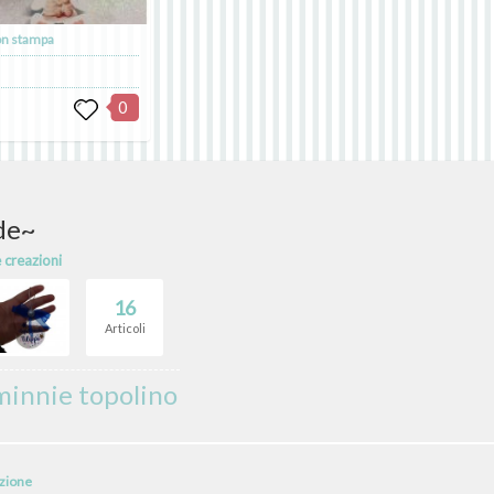
on stampa
0
de~
e creazioni
16
Articoli
minnie topolino
izione