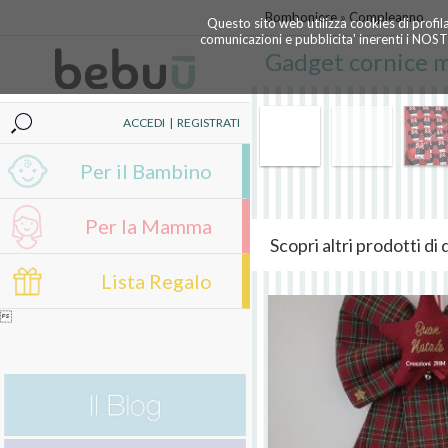
Bomboniere
»
Compleanno
Questo sito web utilizza cookies di profil
comunicazioni e pubblicita' inerenti i NOS
Gadget cornice m
ACCEDI
|
REGISTRATI
Per il Bambino
Per la Mamma
Scopri altri prodotti d
Lista Regalo
