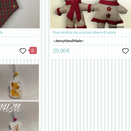
da
Box natalizia decorazioni albero di natale
~JennyHandMade~
0
25.00 €