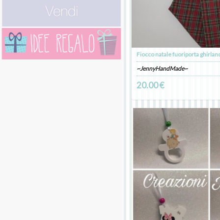
Fiocco natale fuoriporta ghirlan
~JennyHandMade~
20.00 €