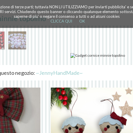
azione di terze parti; tuttavia NON LI UTILIZZIAMO per inviarti pubblicita' e 
TRI servizi. Chiudendo questo banner o cliccando qualunque elemento sottostan
innie topolino
saperne di piu' o negare il consenso a tutti o ad alcuni cookies
CLICCA QUI
OK
i questo negozio:
~JennyHandMade~