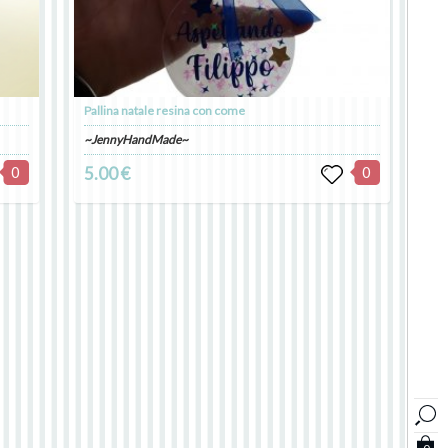
Pallina natale resina con come
~JennyHandMade~
0
5.00 €
0