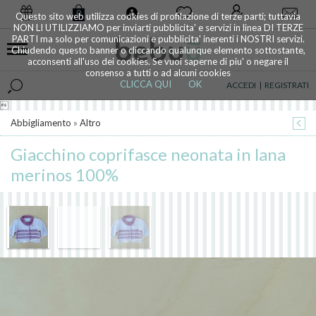
0
Questo sito web utilizza cookies di profilazione di terze parti; tuttavia
NON LI UTILIZZIAMO per inviarti pubblicita' e servizi in linea DI TERZE
PARTI ma solo per comunicazioni e pubblicita' inerenti i NOSTRI servizi.
Chiudendo questo banner o cliccando qualunque elemento sottostante,
acconsenti all'uso dei cookies. Se vuoi saperne di piu' o negare il
consenso a tutti o ad alcuni cookies
CLICCA QUI
OK
ACCEDI
|
REGISTRATI

Abbigliamento
»
Altro
Giacchino coprifasce neonata in lana
merinos 100%