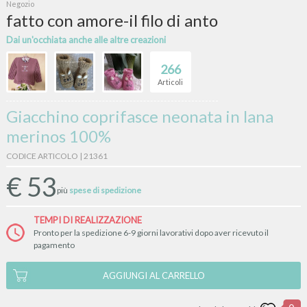
Negozio
fatto con amore-il filo di anto
Dai un'occhiata anche alle altre creazioni
266
Articoli
Giacchino coprifasce neonata in lana
merinos 100%
CODICE ARTICOLO | 21361
€
53
più
spese di spedizione
TEMPI DI REALIZZAZIONE
Pronto per la spedizione 6-9 giorni lavorativi dopo aver ricevuto il
pagamento
AGGIUNGI AL CARRELLO