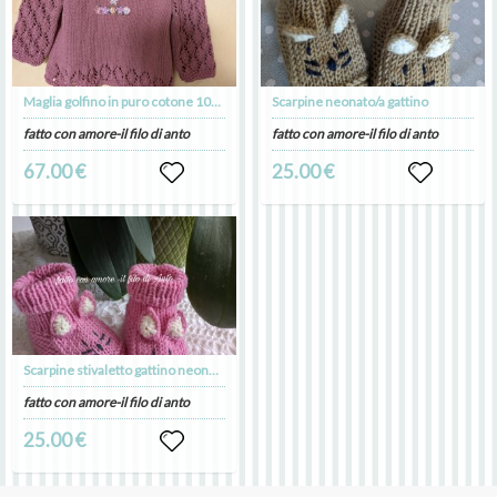
Maglia golfino in puro cotone 100% personalizzato
Scarpine neonato/a gattino
fatto con amore-il filo di anto
fatto con amore-il filo di anto
67.00 €
25.00 €
Scarpine stivaletto gattino neonata
fatto con amore-il filo di anto
25.00 €