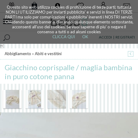
0
Questo sito web utilizza cookies di profilazione di terze parti; tuttavia
NON LI UTILIZZIAMO per inviarti pubblicita' e servizi in linea DI TERZE
PARTI ma solo per comunicazioni e pubblicita' inerenti i NOSTRI servizi.
Chiudendo questo banner o cliccando qualunque elemento sottostante,
acconsenti all'uso dei cookies. Se vuoi saperne di piu' o negare il
consenso a tutti o ad alcuni cookies
CLICCA QUI
OK
ACCEDI
|
REGISTRATI

Abbigliamento
»
Abiti e vestitini
Giacchino coprispalle / maglia bambina
in puro cotone panna