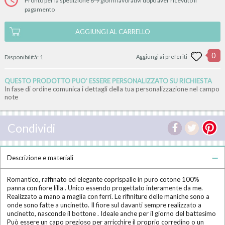
Pronto per la spedizione 6-9 giorni lavorativi dopo aver ricevuto il
pagamento
AGGIUNGI AL CARRELLO
0
Disponibilità:
1
Aggiungi ai preferiti
QUESTO PRODOTTO PUO' ESSERE PERSONALIZZATO SU RICHIESTA
In fase di ordine comunica i dettagli della tua personalizzazione nel campo
note
Condividi
Descrizione e materiali
Romantico, raffinato ed elegante coprispalle in puro cotone 100%
panna con fiore lilla . Unico essendo progettato interamente da me.
Realizzato a mano a maglia con ferri. Le rifiniture delle maniche sono a
onde sono fatte a uncinetto. Il fiore sul davanti sempre realizzato a
uncinetto, nasconde il bottone . Ideale anche per il giorno del battesimo
Può essere un capo prezioso per arricchire il proprio corredino o un