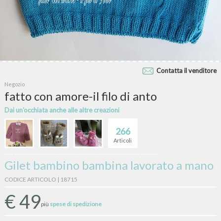
Contatta il venditore
Negozio
fatto con amore-il filo di anto
Dai un'occhiata anche alle altre creazioni
266
Articoli
Gilet bambino bambina lavorato a mano
CODICE ARTICOLO | 18715
€
49
più
spese di spedizione