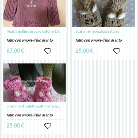
Maglia golfino in puro cotone 100% personalizzato
Scarpine neonato/a gattino
fatto con amore-il filo di anto
fatto con amore-il filo di anto
67.00 €
25.00 €
Scarpine stivaletto gattino neonata
fatto con amore-il filo di anto
25.00 €