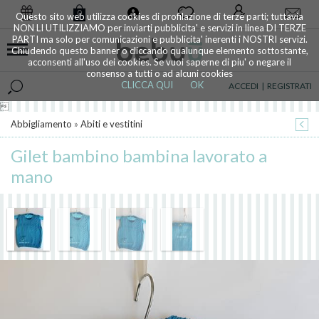
0
Questo sito web utilizza cookies di profilazione di terze parti; tuttavia
NON LI UTILIZZIAMO per inviarti pubblicita' e servizi in linea DI TERZE
PARTI ma solo per comunicazioni e pubblicita' inerenti i NOSTRI servizi.
Chiudendo questo banner o cliccando qualunque elemento sottostante,
acconsenti all'uso dei cookies. Se vuoi saperne di piu' o negare il
consenso a tutti o ad alcuni cookies
CLICCA QUI
OK
ACCEDI
|
REGISTRATI

Abbigliamento
»
Abiti e vestitini
Gilet bambino bambina lavorato a
mano